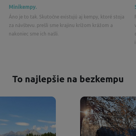
Minikempy.
Áno je to tak. Skutočne existujú aj kempy, ktoré stoja
za návštevu. prešli sme krajinu krížom krážom a
nakoniec sme ich našli.
To najlepšie na bezkempu