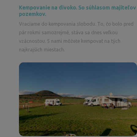
Kempovanie na divoko. So súhlasom majiteľov
pozemkov.
Vraciame do kempovania slobodu. To, čo bolo pred
pár rokmi samozrejmé, stáva sa dnes veľkou
vzácnosťou. S nami môžete kempovať na tých
najkrajších miestach.