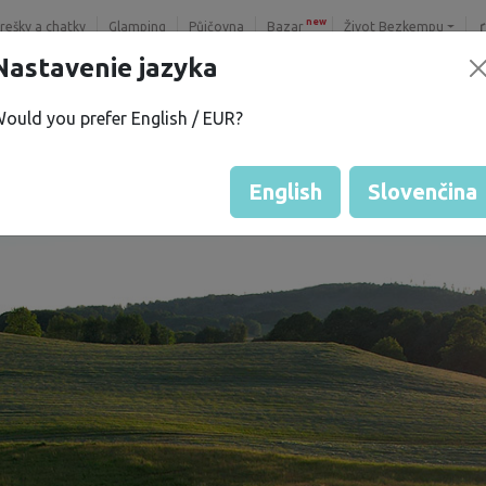
new
trešky a chatky
Glamping
Půjčovna
Bazar
Život Bezkempu
Nastavenie jazyka
ould you prefer English / EUR?
English
Slovenčina