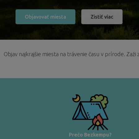
Objavovať miesta
Zistiť viac
Objav najkrajšie miesta na trávenie času v prírode. Za
Prečo Bezkempu?