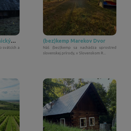
Chaloupka pod Javornickým hřebenem
(bez)kemp Marekov Dvor
o svátcích a
Náš (bez)kemp sa nachádza uprostred
slovenskej prírody, v Slovenskom R...