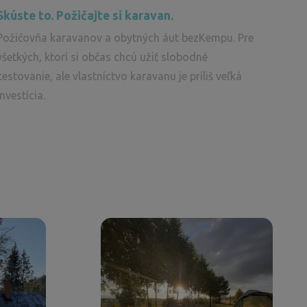
Skúste to. Požičajte si karavan.
Požičovňa karavanov a obytných áut bezKempu. Pre
všetkých, ktorí si občas chcú užiť slobodné
cestovanie, ale vlastníctvo karavanu je príliš veľká
investícia.