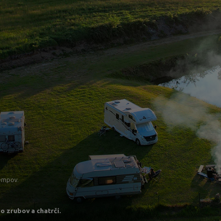
kempov.
o zrubov a chatrčí.