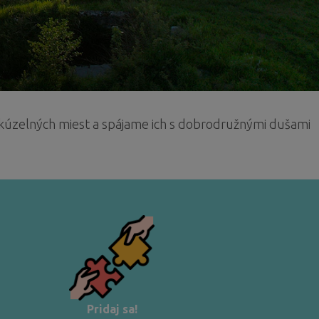
ov kúzelných miest a spájame ich s dobrodružnými dušami
Pridaj sa!