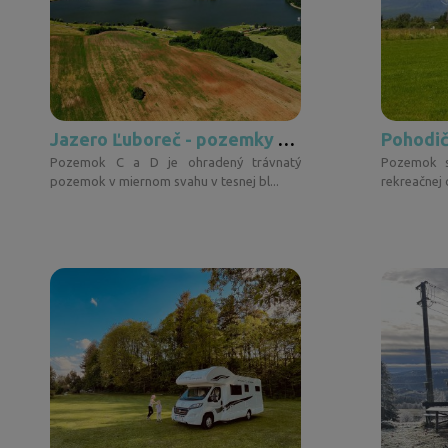
Jazero Ľuboreč - pozemky pri vode "D"
Pohodič
Pozemok C a D je ohradený trávnatý
Pozemok s
pozemok v miernom svahu v tesnej bl...
rekreačnej 