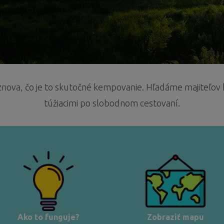
ži znova, čo je to skutočné kempovanie. Hľadáme majiteľ
túžiacimi po slobodnom cestovaní.
Ako to funguje?
Zobraziť mapu