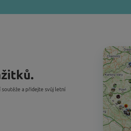
žitků.
 soutěže a přidejte svůj letní