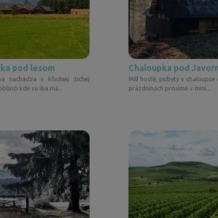
ka pod lesom
a nachádza v kľudnej ,tichej
Milí hosté, pobyty v chaloupce 
oblasti kde su iba má...
prázdninách prosíme v mini...