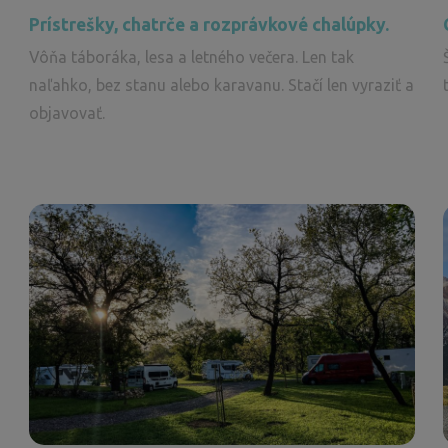
Prístrešky, chatrče a rozprávkové chalúpky.
Vôňa táboráka, lesa a letného večera. Len tak
naľahko, bez stanu alebo karavanu. Stačí len vyraziť a
objavovať.