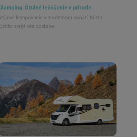
Glamping. Útulné leňošenie v prírode.
Štýlové kempovanie v modernom poňatí. Kúzlo
týchto skrýš vás dostane.