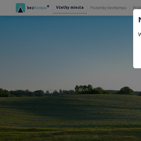
®
Všetky miesta
bez
Kempu
Pozemky bezKempu
Prís
W