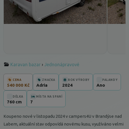
Karavan bazar
›
Jednonápravové
CENA
ZNAČKA
ROK VÝROBY
PALANDY
540 000 Kč
Adria
2024
Ano
DÉLKA
MÍSTA NA SPANÍ
760 cm
7
Koupeno nové v listopadu 2024 v campers4U v Brandýse nad
Labem, aktuální stav odpovídá novému kusu, využíváno velmi