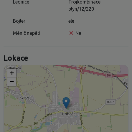
Lednice
Trojkombinace
plyn/12/220
Bojler
ele
Měnič napětí
Ne
Lokace
+
−