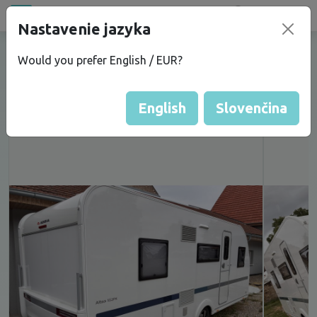
Bazar
new
Nastavenie jazyka
Prodám karavan Adria Altea 552
Would you prefer English / EUR?
pk3 ZÁRUKA
English
Slovenčina