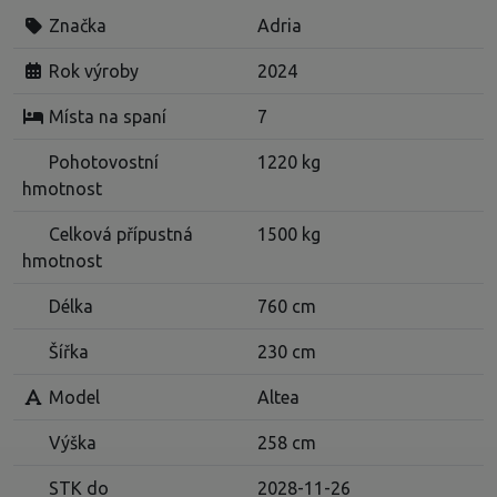
Značka
Adria
Rok výroby
2024
Místa na spaní
7
Pohotovostní
1220 kg
hmotnost
Celková přípustná
1500 kg
hmotnost
Délka
760 cm
Šířka
230 cm
Model
Altea
Výška
258 cm
STK do
2028-11-26