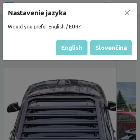
Bazar
new
Nastavenie jazyka
Hliníkový střešní nosič na Jeep
Would you prefer English / EUR?
Grand Cherokee
English
Slovenčina