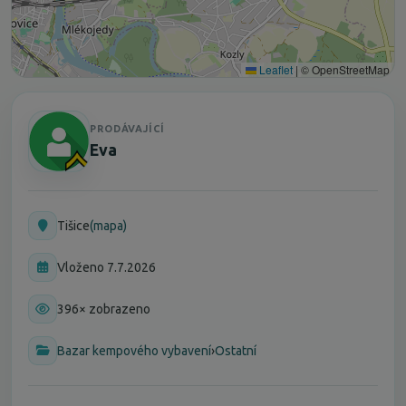
Leaflet
|
© OpenStreetMap
PRODÁVAJÍCÍ
Eva
Tišice
(mapa)
Vloženo 7.7.2026
396× zobrazeno
Bazar kempového vybavení
›
Ostatní