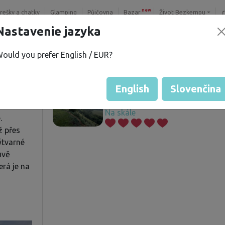
new
trešky a chatky
Glamping
Půjčovna
Bazar
Život Bezkempu
Nastavenie jazyka
ould you prefer English / EUR?
a Š.
Ponúkané pozemky
í
English
Slovenčina
Na skále
.
ž přes
ýtvarné
uvě
terá je na