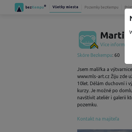
®
Všetky miesta
bez
Kempu
Pozemky bezKempu
Prís
W
Martin
Více informac
Skóre Bezkempu
: 60
Jsem malířka a výtvarnice
www.mls-art.cz Žiju zde u
10let. Dělám duchovní i v
kurzy. Je možné po doml
navštívit ateliér i galerii k
pozemku.
Kontakt na majiteľa