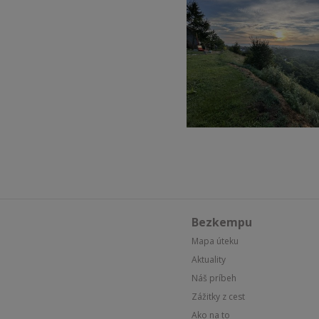
Bezkempu
Mapa úteku
Aktuality
Náš príbeh
Zážitky z cest
Ako na to