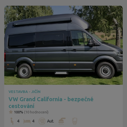
VESTAVBA - JIČÍN
VW Grand California - bezpečné
cestování
100%
(
10
hodnocení)
4
4
Aut.