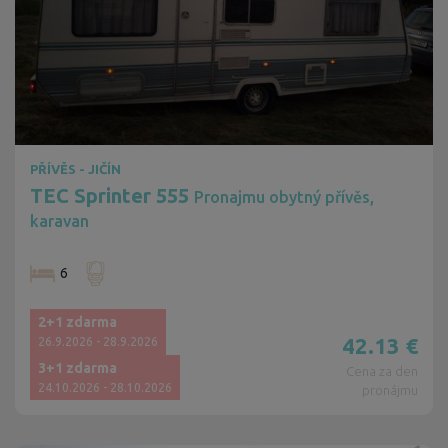
PŘÍVĚS - JIČÍN
TEC Sprinter 555
Pronajmu obytný přívěs,
karavan
6
2+1 zdarma
42.13
€
26.9.2026 - 28.9.2026
3+1 zdarma
Cena za den
24.10.2026 - 28.10.2026
pronájmu