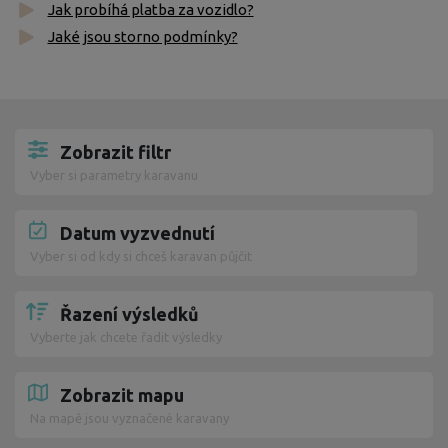
Jak probíhá platba za vozidlo?
Jaké jsou storno podmínky?
Zobrazit filtr
Vyber si parametry karavanu
Datum vyzvednutí
Vyber si od kdy si chceš karavan půjčit
Řazení výsledků
Vyberte jak chcete řadit výsledky
Zobrazit mapu
Na mapě jsou vyznačené karavany