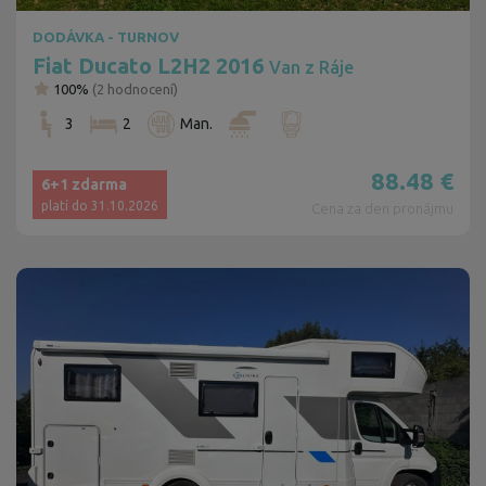
DODÁVKA - TURNOV
Fiat Ducato L2H2 2016
Van z Ráje
100%
(
2
hodnocení)
3
2
Man.
88.48
€
6+1 zdarma
platí do 31.10.2026
Cena za den pronájmu