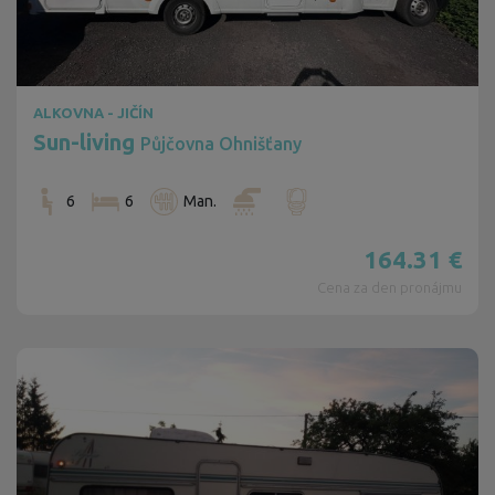
ALKOVNA - JIČÍN
Sun-living
Půjčovna Ohnišťany
6
6
Man.
164.31
€
Cena za den pronájmu