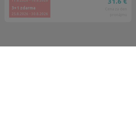
31.6
€
11.8.2026 - 16.8.2026
3+1 zdarma
Cena za den
25.8.2026 - 30.8.2026
pronájmu
FILTR
DATUM
ŘAZENÍ
MAPA