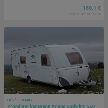
160.1
€
Cena za den pronájmu
PŘÍVĚS - SEMILY
Pronájem karavanu Knaus Sudwind 550