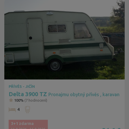
PŘÍVĚS - JIČÍN
Delta 3900 TZ
Pronajmu obytný přívěs , karavan
100%
(
7
hodnocení)
4
3+1 zdarma