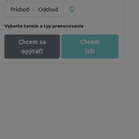
Príchod
-
Odchod
Vyberte termín a typ prenocovania
Chcem sa
Chcem
opýtať!
ísť!