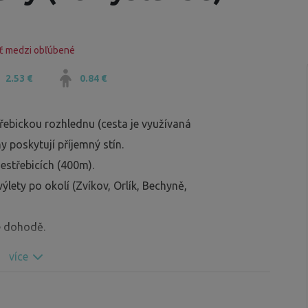
ť medzi obľúbené
2.53 €
0.84 €
řebickou rozhlednu (cesta je využívaná
 poskytují příjemný stín.
Jestřebicích (400m).
lety po okolí (Zvíkov, Orlík, Bechyně,
é dohodě.
více