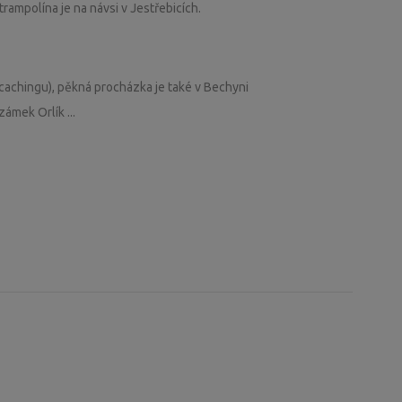
rampolína je na návsi v Jestřebicích.
cachingu), pěkná procházka je také v Bechyni
zámek Orlík ...