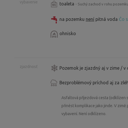
vybavenie
toaleta
- Suchý zachod v rohu pozemku
na pozemku
není
pitná voda
Čo s
ohnisko
zjazdnosť
Pozemok je zjazdný aj v zime / v
Bezproblémový príchod aj za zlé
Asfaltová příjezdová cesta (odklízen s
přinést komplikace jako jinde. V zimě
vybavení. Není odklízeno.