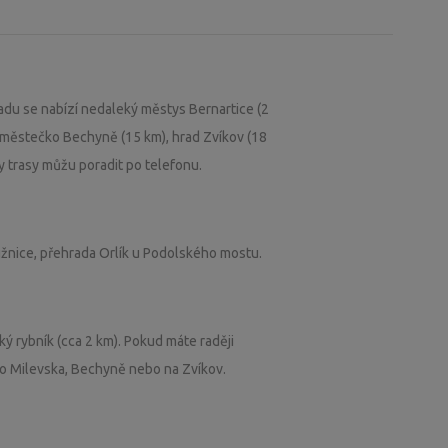
sadu se nabízí nedaleký městys Bernartice (2
 městečko Bechyně (15 km), hrad Zvíkov (18
sy trasy můžu poradit po telefonu.
užnice, přehrada Orlík u Podolského mostu.
ký rybník (cca 2 km). Pokud máte raději
do Milevska, Bechyně nebo na Zvíkov.