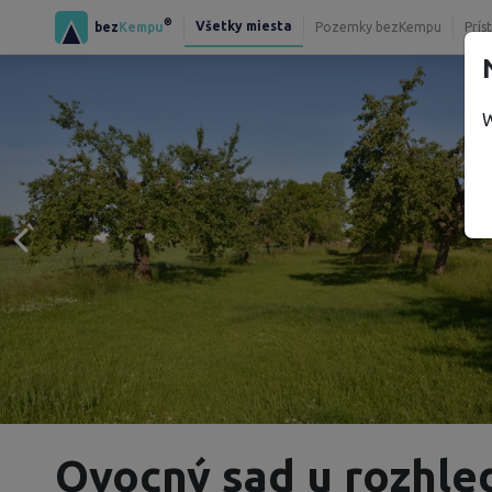
®
Všetky miesta
bez
Kempu
Pozemky bezKempu
Prís
W
Ovocný sad u rozhle