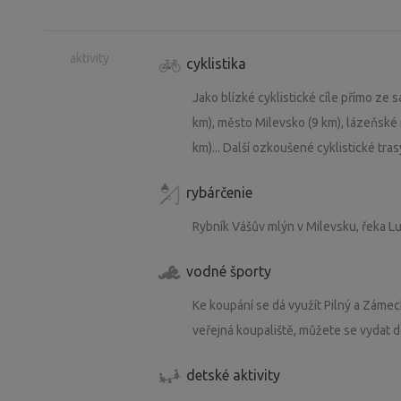
aktivity
cyklistika
Jako blízké cyklistické cíle přímo ze 
km), město Milevsko (9 km), lázeňské
km)... Další ozkoušené cyklistické tra
rybárčenie
Rybník Vášův mlýn v Milevsku, řeka L
vodné športy
Ke koupání se dá využít Pilný a Zámec
veřejná koupaliště, můžete se vydat 
detské aktivity