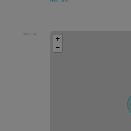
viac info
lokalita
+
−