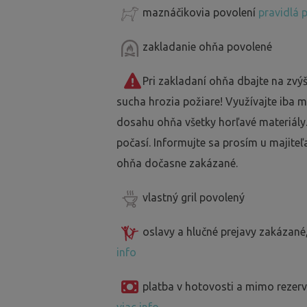
maznáčikovia povolení
pravidlá 
zakladanie ohňa povolené
Pri zakladaní ohňa dbajte na zv
sucha hrozia požiare! Využívajte iba m
dosahu ohňa všetky horľavé materiály
počasí. Informujte sa prosím u majiteľa,
ohňa dočasne zakázané.
vlastný gril povolený
oslavy a hlučné prejavy zakázané
info
platba v hotovosti a mimo reze