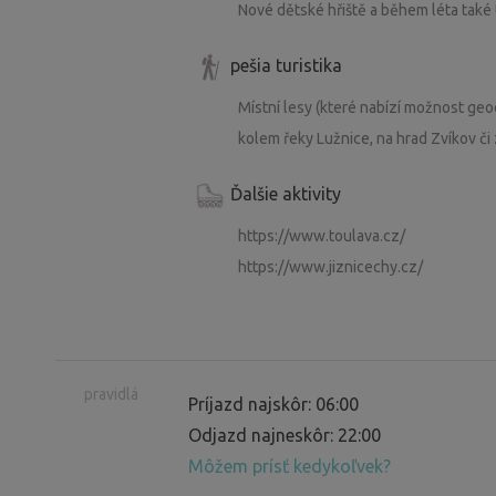
Nové dětské hřiště a během léta také t
pešia turistika
Místní lesy (které nabízí možnost geo
kolem řeky Lužnice, na hrad Zvíkov či 
Ďalšie aktivity
https://www.toulava.cz/
https://www.jiznicechy.cz/
pravidlá
Príjazd najskôr: 06:00
Odjazd najneskôr: 22:00
Môžem prísť kedykoľvek?