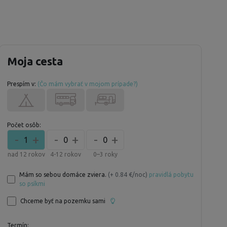
Moja cesta
Prespím v:
(Čo mám vybrať v mojom prípade?)
Počet osôb:
-
+
-
+
-
+
1
0
0
nad 12 rokov
4-12 rokov
0–3 roky
Mám so sebou domáce zviera.
(+ 0.84 €/noc)
pravidlá pobytu
so psíkmi
Chceme byť na pozemku sami
Termín: