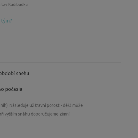
 tzv Kadibudka.
 tým?
 období snehu
ho počasia
níh). Následuje už travní porost - déšť může
 při vyšším sněhu doporučujeme zimní