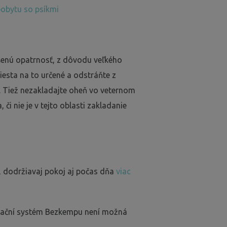
pobytu so psíkmi
ýšenú opatrnosť, z dôvodu veľkého
iesta na to určené a odstráňte z
. Tiež nezakladajte oheň vo veternom
 či nie je v tejto oblasti zakladanie
, dodržiavaj pokoj aj počas dňa
viac
rvační systém Bezkempu není možná