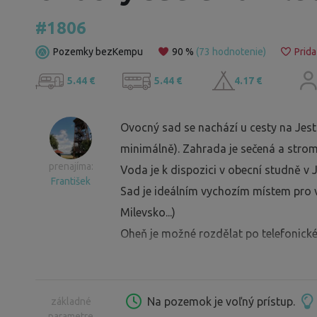
#1806
Pozemky bezKempu
90 %
(73 hodnotenie)
Prida
5.44 €
5.44 €
4.17 €
Ovocný sad se nachází u cesty na Jest
minimálně). Zahrada je sečená a stromy
prenajíma:
Voda je k dispozici v obecní studně v 
František
Sad je ideálním vychozím místem pro vý
Milevsko...)
Oheň je možné rozdělat po telefonick
Na pozemok je voľný prístup.
základné
parametre