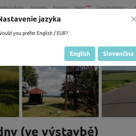
new
trešky a chatky
Glamping
Půjčovna
Bazar
Život Bezkempu
Nastavenie jazyka
ould you prefer English / EUR?
English
Slovenčina
dny (ve výstavbě)