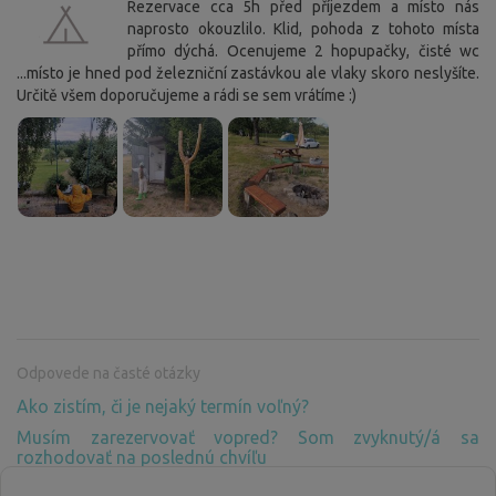
Rezervace cca 5h před příjezdem a místo nás
naprosto okouzlilo. Klid, pohoda z tohoto místa
přímo dýchá. Ocenujeme 2 hopupačky, čisté wc
...místo je hned pod železniční zastávkou ale vlaky skoro neslyšíte.
Určitě všem doporučujeme a rádi se sem vrátíme :)
Odpovede na časté otázky
Ako zistím, či je nejaký termín voľný?
Musím zarezervovať vopred? Som zvyknutý/á sa
rozhodovať na poslednú chvíľu
Prečo musím platiť za pobyt v prírode, kde nie je žiadne