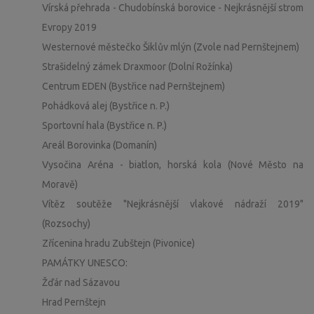
Vírská přehrada - Chudobínská borovice - Nejkrásnější strom
Evropy 2019
Westernové městečko Šiklův mlýn (Zvole nad Pernštejnem)
Strašidelný zámek Draxmoor (Dolní Rožínka)
Centrum EDEN (Bystřice nad Pernštejnem)
Pohádková alej (Bystřice n. P.)
Sportovní hala (Bystřice n. P.)
Areál Borovinka (Domanín)
Vysočina Aréna - biatlon, horská kola (Nové Město na
Moravě)
Vítěz soutěže "Nejkrásnější vlakové nádraží 2019"
(Rozsochy)
Zřícenina hradu Zubštejn (Pivonice)
PAMÁTKY UNESCO:
Žďár nad Sázavou
Hrad Pernštejn