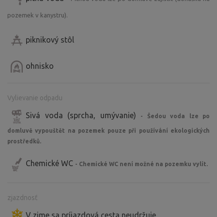
pozemek v kanystru).
piknikový stôl
ohnisko
Vylievanie odpadu
Sivá voda (sprcha, umývanie)
- Šedou voda lze po
domluvě vypouštět na pozemek pouze při používání ekologických
prostředků.
Chemické WC
- Chemické WC není možné na pozemku vylít.
zjazdnosť
V zime sa príjazdová cesta neudržuje