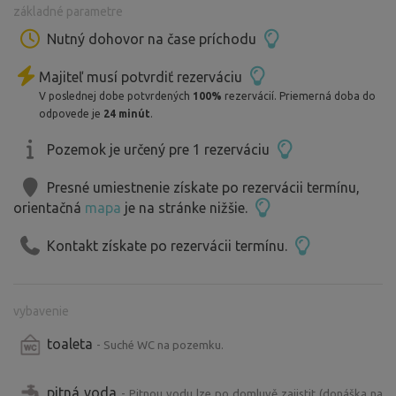
základné parametre
Pozemek je asi 0,5 ha velký, do mírného svahu, ale je bez
větších potíží sjízdný. Vede k němu polní travnatá cesta
Nutný dohovor na čase príchodu
(také dobře sjízdná). V sousedství je pár rodinných
Majiteľ musí potvrdiť rezerváciu
domků a malé vesnické vlakové nádraží (vlaky projíždí
V poslednej dobe potvrdených
100%
rezervácií. Priemerná doba do
pouze s malým lokálním provozem, v noci nejezdí).
odpovede je
24 minút
.
Zahrada leží u pole. Je tu krásný výhled do přírody,
spoustu polí, luk, lesů, nedaleký rybník a bublající potůček.
Pozemok je určený pre 1 rezerváciu
A věřte, že o zážitky a zábavu nouze opravdu nebude,
Presné umiestnenie získate po rezervácii termínu,
díky mnoha zajímavým místům v okolí.
orientačná
mapa
je na stránke nižšie.
O to vše se s vámi rádi podělíme!
Kontakt získate po rezervácii termínu.
vybavenie
toaleta
- Suché WC na pozemku.
pitná voda
- Pitnou vodu lze po domluvě zajistit (donáška na