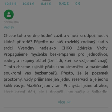
0.42 €
0 €
10.51 €
10.51 €
8.41 €
prenajíma:
Václav
Chcete toho ve dne hodně zažít a v noci si odpočinout v
klidné přírodě? Přijeďte na náš rozlehlý rodinný sad v
srdci Vysočiny nedaleko CHKO Žďárské Vrchy.
Propagujeme myšlenku bezkempaření pro jednotlivce,
rodiny a skupiny přátel (tzn. lidí, kteří se vzájemně znají).
Tímto chceme zajistit přátelskou atmosféru a maximální
soukromí vás bezkempařů. Přesto, že je pozemek
prostorný, vždy přijímáme jen jednu rezervaci a je jedno
kolik vás je. Mazlíčci jsou vítáni. Přichystali jsme atrakce,
které ocení děti, ale i dospělí- houpačky a šplhadlo.
Zapůjčit si u nás můžete sekyrku, nebo pilku na připravené
více
dřevo. Také jsou pro vás k dispozici vidlice na opékání
párků/špekáčků a mezi stromy šňůra na sušení prádla.