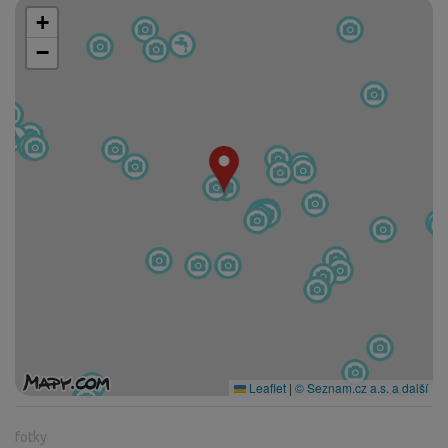
+
−
Leaflet
|
© Seznam.cz a.s. a další
fotky