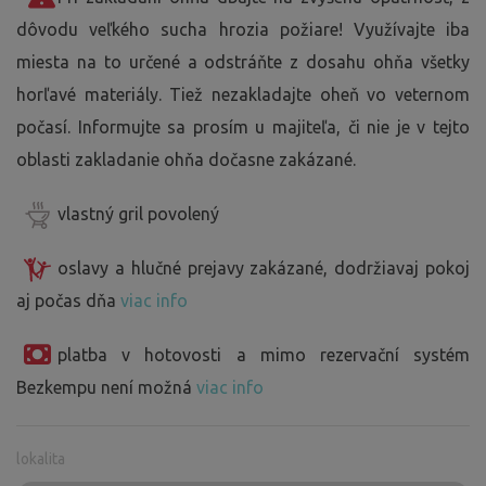
dôvodu veľkého sucha hrozia požiare! Využívajte iba
miesta na to určené a odstráňte z dosahu ohňa všetky
horľavé materiály. Tiež nezakladajte oheň vo veternom
počasí. Informujte sa prosím u majiteľa, či nie je v tejto
oblasti zakladanie ohňa dočasne zakázané.
vlastný gril povolený
oslavy a hlučné prejavy zakázané, dodržiavaj pokoj
aj počas dňa
viac info
platba v hotovosti a mimo rezervační systém
Bezkempu není možná
viac info
lokalita