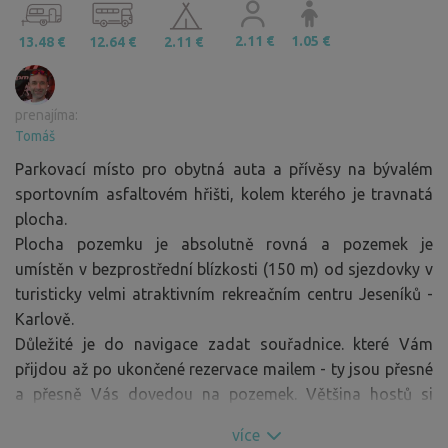
2.11 €
1.05 €
13.48 €
12.64 €
2.11 €
prenajíma:
Tomáš
Parkovací místo pro obytná auta a přívěsy na bývalém
sportovním asfaltovém hřišti, kolem kterého je travnatá
plocha.
Plocha pozemku je absolutně rovná a pozemek je
umístěn v bezprostřední blízkosti (150 m) od sjezdovky v
turisticky velmi atraktivním rekreačním centru Jeseníků -
Karlově.
Důležité je do navigace zadat souřadnice. které Vám
přijdou až po ukončené rezervace mailem - ty jsou přesné
a přesně Vás dovedou na pozemek. Většina hostů si
snímá místo pozemku jen z obecné informace o pozemku
více
z "mapy útěku" a následně do hodnocení píše, že