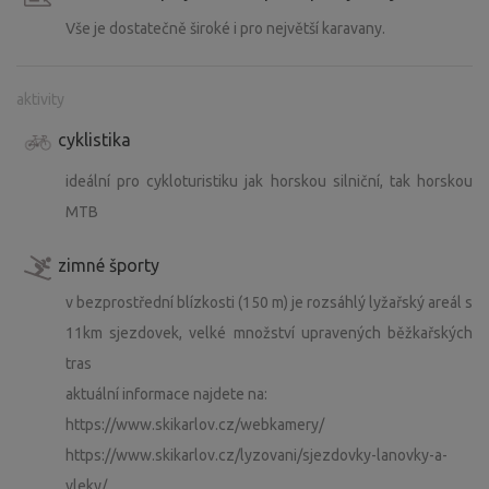
Vše je dostatečně široké i pro největší karavany.
aktivity
cyklistika
ideální pro cykloturistiku jak horskou silniční, tak horskou
MTB
zimné športy
v bezprostřední blízkosti (150 m) je rozsáhlý lyžařský areál s
11km sjezdovek, velké množství upravených běžkařských
tras
aktuální informace najdete na:
https://www.skikarlov.cz/webkamery/
https://www.skikarlov.cz/lyzovani/sjezdovky-lanovky-a-
vleky/