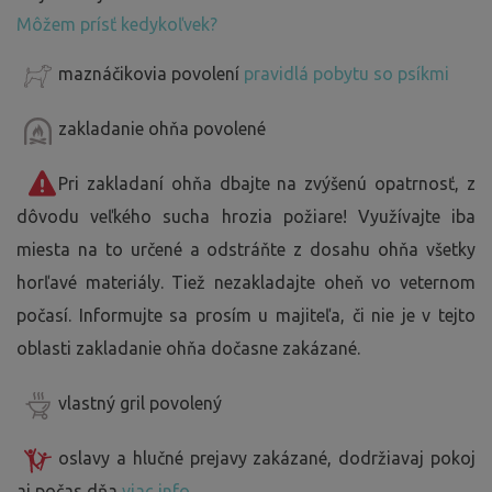
Môžem prísť kedykoľvek?
maznáčikovia povolení
pravidlá pobytu so psíkmi
zakladanie ohňa povolené
Pri zakladaní ohňa dbajte na zvýšenú opatrnosť, z
dôvodu veľkého sucha hrozia požiare! Využívajte iba
miesta na to určené a odstráňte z dosahu ohňa všetky
horľavé materiály. Tiež nezakladajte oheň vo veternom
počasí. Informujte sa prosím u majiteľa, či nie je v tejto
oblasti zakladanie ohňa dočasne zakázané.
vlastný gril povolený
oslavy a hlučné prejavy zakázané, dodržiavaj pokoj
aj počas dňa
viac info