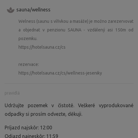
sauna/wellness
Welness (saunu s vířivkou a masáže) je možno zarezervovat
a objednat v penzionu SAUNA - vzdálený asi 150m od
pozemku.
https://hotelsauna.cz/cs
rezervace:
https://hotelsauna.cz/cs/wellness-jeseniky
pravidlá
Udržujte pozemek v čistotě. Veškeré vyprodukované
odpadky si prosím odvezte, děkuji.
Príjazd najskôr: 12:00
Odjazd najneskôr: 11:59