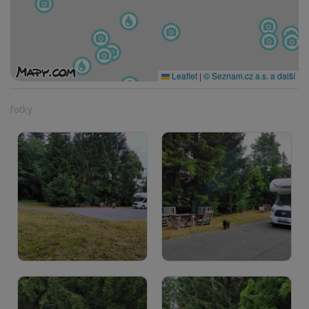
Leaflet
|
© Seznam.cz a.s. a další
fotky