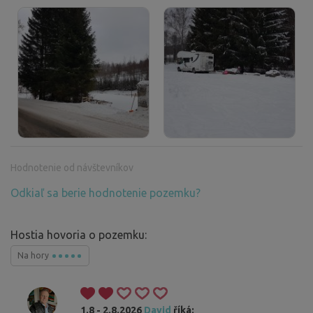
Hodnotenie od návštevníkov
Odkiaľ sa berie hodnotenie pozemku?
Hostia hovoria o pozemku:
Na hory
1.8 - 2.8.2026
David
říká: