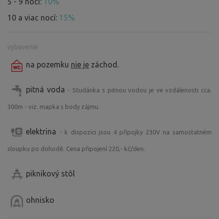
5 - 9 nocí:
10%
10 a viac nocí:
15%
vybavenie
na pozemku
nie je
záchod.
pitná voda
- Studánka s pitnou vodou je ve vzdálenosti cca.
300m - viz. mapka s body zájmu.
elektrina
- k dispozici jsou 4 přípojky 230V na samostatném
sloupku po dohodě. Cena připojení 220,- kč/den.
piknikový stôl
ohnisko