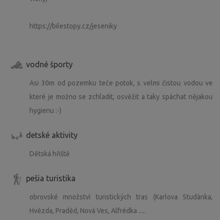
https://bilestopy.cz/jeseniky
vodné športy
Asi 30m od pozemku teče potok, s velmi čistou vodou ve
které je možno se zchladit, osvěžit a taky spáchat nějakou
hygienu :-)
detské aktivity
Dětská hřiště
pešia turistika
obrovské množství turistických tras (Karlova Studánka,
Hvězda, Praděd, Nová Ves, Alfrédka .....