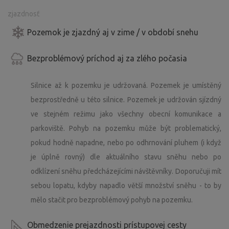
zjazdnosť
Pozemok je zjazdný aj v zime / v období snehu
Bezproblémový príchod aj za zlého počasia
Silnice až k pozemku je udržovaná. Pozemek je umístěný
bezprostředně u této silnice. Pozemek je udržován sjízdný
ve stejném režimu jako všechny obecní komunikace a
parkoviště. Pohyb na pozemku může být problematický,
pokud hodně napadne, nebo po odhrnování pluhem (i když
je úplně rovný) dle aktuálního stavu sněhu nebo po
odklízení sněhu předcházejícími návštěvníky. Doporučuji mít
sebou lopatu, kdyby napadlo větší množství sněhu - to by
mělo stačit pro bezproblémový pohyb na pozemku.
Obmedzenie prejazdnosti prístupovej cesty