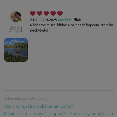
21.9 - 22.9.2025
Markéta
říká:
Nádherné místo, klidné a na dosah kopcům. Nic nám
nechybělo!
Cookies. Vy viete, čo máte robiť, aby vám táto lišta
neprekážala.
Tieto webové stránky využívajú súbory cookies. Váš súhlas s využívaním
Odpovede na časté otázky
všetkých súborov cookies potvrďte tlačidlom "Súhlasím". Ak chcete
Ako zistím, či je nejaký termín voľný?
upraviť nastavenia, kliknite na tlačidlo "Uložiť nastavenia". Viac
informácií o využívaní súborov cookies nájdete
tu
.
Musím zarezervovať vopred? Som zvyknutý/á sa