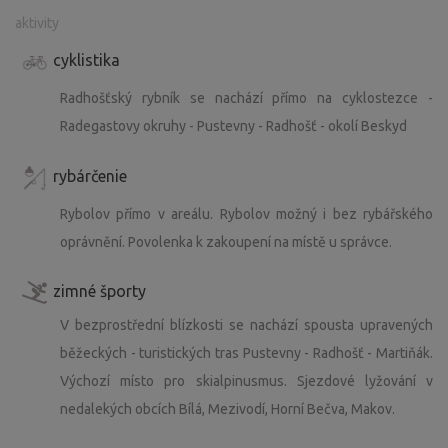
aktivity
cyklistika
Radhošťský rybník se nachází přímo na cyklostezce -
Radegastovy okruhy - Pustevny - Radhošť - okolí Beskyd
rybárčenie
Rybolov přímo v areálu. Rybolov možný i bez rybářského
oprávnění. Povolenka k zakoupení na místě u správce.
zimné športy
V bezprostřední blízkosti se nachází spousta upravených
běžeckých - turistických tras Pustevny - Radhošť - Martiňák.
Výchozí místo pro skialpinusmus. Sjezdové lyžování v
nedalekých obcích Bílá, Mezivodí, Horní Bečva, Makov.