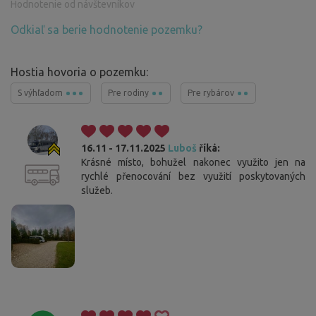
Hodnotenie od návštevníkov
Odkiaľ sa berie hodnotenie pozemku?
Hostia hovoria o pozemku:
S výhľadom
Pre rodiny
Pre rybárov
16.11 - 17.11.2025
Luboš
říká:
Krásné místo, bohužel nakonec využito jen na
rychlé přenocování bez využití poskytovaných
služeb.