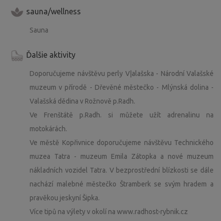
sauna/wellness
Sauna
Ďalšie aktivity
Doporučujeme návštěvu perly V|alašska - Národní Valašské
muzeum v přírodě - Dřevěné městečko - Mlýnská dolina -
Valašská dědina v Rožnově p.Radh.
Ve Frenštátě p.Radh. si můžete užít adrenalinu na
motokárách.
Ve městě Kopřivnice doporučujeme návštěvu Technického
muzea Tatra - muzeum Emila Zátopka a nové muzeum
nákladních vozidel Tatra. V bezprostřední blízkosti se dále
nachází malebné městečko Štramberk se svým hradem a
pravěkou jeskyní Šipka.
Více tipů na výlety v okolí na www.radhost-rybnik.cz