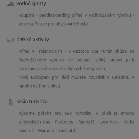
vodné športy
Koupání - paddleboarding přímo v Radhošťském rybníku -
zdarma. Pouze pro ubytované hosty.
detské aktivity
Přímo v Trojanovicích - v Ráztoce cca 10min chůze od
Radhošťského rybníku se nachází velký lanový park
Tarzanie pro děti všech věkových kategoriích.
Nový Bobopark pro děti můžete navštívit v Čeladné. A
mnoho dalšího v okolí.
pešia turistika
Výborná poloha pro pěší turistiku. V okolí je mnoho
turistických tras - Pustevny - Radhošť - Lysá hora - Velký
Javorník - Martiňák - Smrk atd.