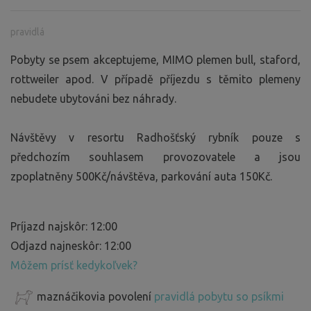
pravidlá
Pobyty se psem akceptujeme, MIMO plemen bull, staford,
rottweiler apod. V případě příjezdu s těmito plemeny
nebudete ubytováni bez náhrady.
Návštěvy v resortu Radhošťský rybník pouze s
předchozím souhlasem provozovatele a jsou
zpoplatněny 500Kč/návštěva, parkování auta 150Kč.
Príjazd najskôr: 12:00
Odjazd najneskôr: 12:00
Môžem prísť kedykoľvek?
maznáčikovia povolení
pravidlá pobytu so psíkmi