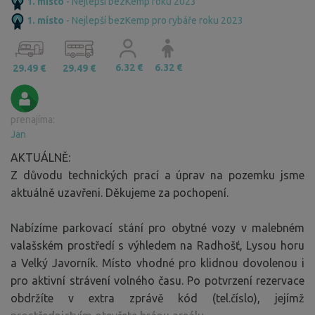
1. místo
- Nejlepší bezKemp roku 2023
1. místo
- Nejlepší bezKemp pro rybáře roku 2023
6.32 €
6.32 €
29.49 €
29.49 €
prenajíma:
Jan
AKTUÁLNĚ:
Z důvodu technických prací a úprav na pozemku jsme
aktuálně uzavřeni. Děkujeme za pochopení.
Nabízíme parkovací stání pro obytné vozy v malebném
valašském prostředí s výhledem na Radhošť, Lysou horu
a Velký Javorník. Místo vhodné pro klidnou dovolenou i
pro aktivní strávení volného času. Po potvrzení rezervace
obdržíte v extra zprávě kód (tel.číslo), jejímž