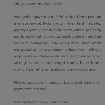
Žďár je z pozemku vzdálen 2.5 km.
Podle jedné z pověstí se na Žďáru nachází kámen, pod nímž
je umístěn poklad. Podle jiné tam kdysi stával hrad. Mezi
postavy a zjevení, které na Žďáru možná potkáte, patří černý
pes, hvízdající had nebo vousatý mužík v zeleném oblečení.
Současné návštěvníky určitě osloví místo, které vydává
energii. Nachází se na samotném vrcholu, blízko skříňky, v
níž je umístěna vrcholová kniha, do níž se můžete podepsat.
Místo je označeno navrstvenými kameny kolem kmínku
stromu. Stačí nad něj jen natáhnout ruce a vnímat energii.
Při procházce by vám nemělo uniknout deset obnovených
průzračných studánek.
Vodní hamr v Dobřívě je vzdálen 7 km.