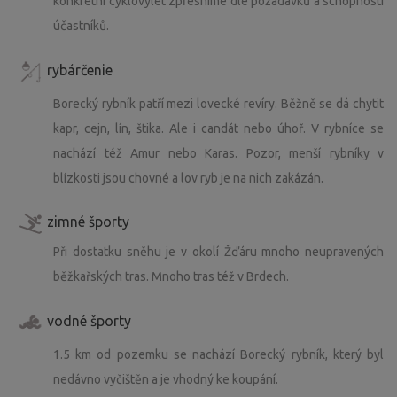
konkrétní cyklovýlet zpřesníme dle požadavků a schopností
účastníků.
rybárčenie
Borecký rybník patří mezi lovecké revíry. Běžně se dá chytit
kapr, cejn, lín, štika. Ale i candát nebo úhoř. V rybníce se
nachází též Amur nebo Karas. Pozor, menší rybníky v
blízkosti jsou chovné a lov ryb je na nich zakázán.
zimné športy
Při dostatku sněhu je v okolí Žďáru mnoho neupravených
běžkařských tras. Mnoho tras též v Brdech.
vodné športy
1.5 km od pozemku se nachází Borecký rybník, který byl
nedávno vyčištěn a je vhodný ke koupání.