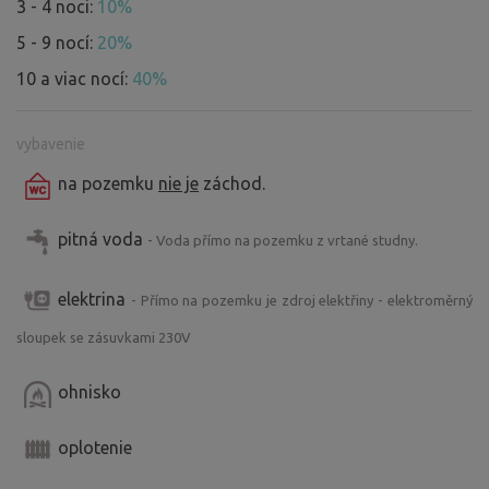
3 - 4 noci:
10%
5 - 9 nocí:
20%
10 a viac nocí:
40%
vybavenie
na pozemku
nie je
záchod.
pitná voda
- Voda přímo na pozemku z vrtané studny.
elektrina
- Přímo na pozemku je zdroj elektřiny - elektroměrný
sloupek se zásuvkami 230V
ohnisko
oplotenie