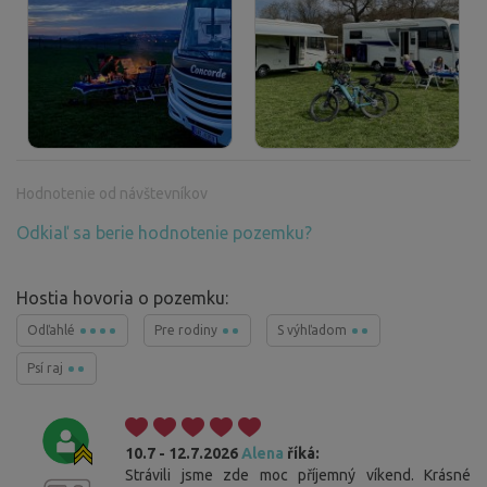
Hodnotenie od návštevníkov
Odkiaľ sa berie hodnotenie pozemku?
Hostia hovoria o pozemku:
Odľahlé
Pre rodiny
S výhľadom
Psí raj
10.7 - 12.7.2026
Alena
říká:
Strávili jsme zde moc příjemný víkend. Krásné