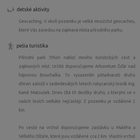
detské aktivity
Geocaching. V okolí pozemku je velké množství geocaches,
které Vás zavedou na zajímavá místa přírodního parku.
pešia turistika
Přírodní park Trhoň nabízí mnoho turistických cest a
zajímavých míst. Určitě doporučujeme Arboretum Žďár nad
hájovnou Bouchalka. To vysazením pětadvaceti druhů
dřevin založil v sedmdesátých letech rokycanský lesník Ing.
Kamil Matoušek. Dnes čítá tři desítky druhů, s kterými se v
našich lesích setkáte nejčastěji. Z pozemku je vzdálené 2
km.
Po cestě na vrchol doporučujeme zastávku u Malého a
Velkého Oltáře, které jsou vzdálené cca 2 km. Vlastní vrchol