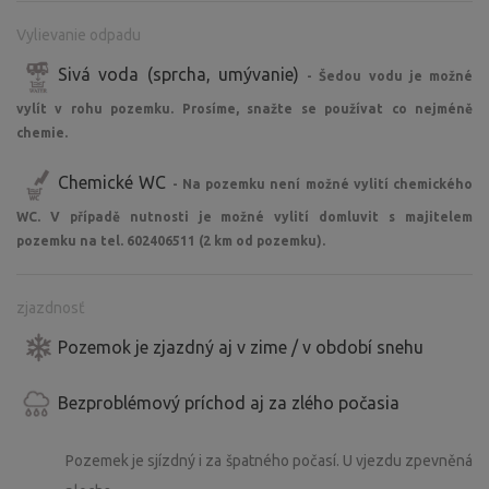
Vylievanie odpadu
Sivá voda (sprcha, umývanie)
- Šedou vodu je možné
vylít v rohu pozemku. Prosíme, snažte se používat co nejméně
chemie.
Chemické WC
- Na pozemku není možné vylití chemického
WC. V případě nutnosti je možné vylití domluvit s majitelem
pozemku na tel. 602406511 (2 km od pozemku).
zjazdnosť
Pozemok je zjazdný aj v zime / v období snehu
Bezproblémový príchod aj za zlého počasia
Pozemek je sjízdný i za špatného počasí. U vjezdu zpevněná