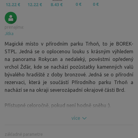
0 €
0 €
12.22 €
12.22 €
8.43 €
prenajíma:
Jitka
Magické místo v přírodním parku Trhoň, to je BOREK-
STPL. Jedná se o oplocenou louku s krásným výhledem
na panorama Rokycan a nedaleký, pověstmi opředený
vrchol Žďár, kde se nachází pozůstatky kamenných valů
bývalého hradiště z doby bronzové. Jedná se o přírodní
rezervaci, která je součástí Přírodního parku Trhoň a
nachází se na okraji severozápadní okrajové části Brd.
Přístupné celoročně, pokud není hodně sněhu :).
více
základné parametre