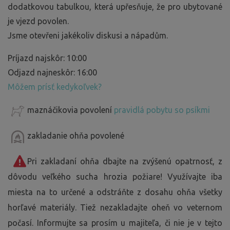
dodatkovou tabulkou, která upřesňuje, že pro ubytované
je vjezd povolen.
Jsme otevřeni jakékoliv diskusi a nápadům.
Príjazd najskôr: 10:00
Odjazd najneskôr: 16:00
Môžem prísť kedykoľvek?
maznáčikovia povolení
pravidlá pobytu so psíkmi
zakladanie ohňa povolené
Pri zakladaní ohňa dbajte na zvýšenú opatrnosť, z
dôvodu veľkého sucha hrozia požiare! Využívajte iba
miesta na to určené a odstráňte z dosahu ohňa všetky
horľavé materiály. Tiež nezakladajte oheň vo veternom
počasí. Informujte sa prosím u majiteľa, či nie je v tejto