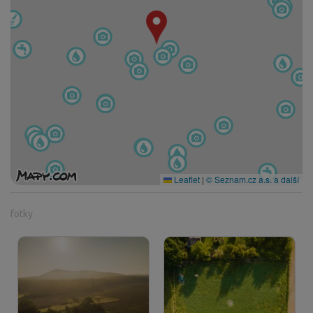
Leaflet
|
© Seznam.cz a.s. a další
fotky