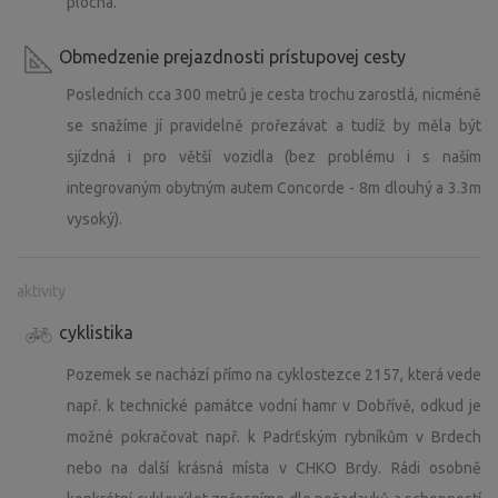
plocha.
Obmedzenie prejazdnosti prístupovej cesty
Posledních cca 300 metrů je cesta trochu zarostlá, nicméně
se snažíme jí pravidelně prořezávat a tudíž by měla být
sjízdná i pro větší vozidla (bez problému i s naším
integrovaným obytným autem Concorde - 8m dlouhý a 3.3m
vysoký).
aktivity
cyklistika
Pozemek se nachází přímo na cyklostezce 2157, která vede
např. k technické památce vodní hamr v Dobřívě, odkud je
možné pokračovat např. k Padrťským rybníkům v Brdech
nebo na další krásná místa v CHKO Brdy. Rádi osobně