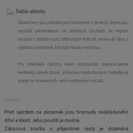
Ďalšie aktivity
Okolní lesy jsou vhodné pro houbaření. V Brdech, které jsou
nejvyšší pahorkatinou ve středních Čechách, se nejvíce
houbaří v období růstu hřibovitých hub od června do října, s
výjimkou přestávek, kdy tyto houby nerostou.
Pro zdatnější cyklisty nebo mototuristy doporučujeme
nedaleký zámek Kozel, zříceninu hradu Radyně, Pohádkový
statek ve Vranovicích, nebo rozhlednu na Kotli.
pravidlá
Před vjezdem na pozemek jsou hromady naskládaného
dříví a klestí. Jeho použití je možné.
Zákazová značka u příjezdové cesty je doplněná