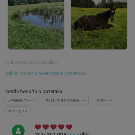
Hodnotenie od návštevníkov
Odkiaľ sa berie hodnotenie pozemku?
Hostia hovoria o pozemku:
S výhľadom
Kúzelné stanovanie
Farmy
Na hory
18.7 - 19.7.2026
Adéla
říká: