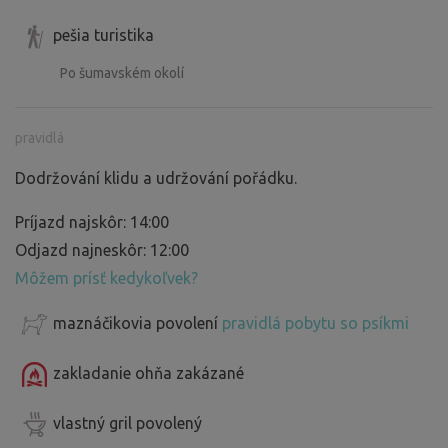
pešia turistika
Po šumavském okolí
pravidlá
Dodržování klidu a udržování pořádku.
Príjazd najskôr: 14:00
Odjazd najneskôr: 12:00
Môžem prísť kedykoľvek?
maznáčikovia povolení
pravidlá pobytu so psíkmi
zakladanie ohňa zakázané
vlastný gril povolený