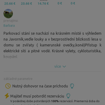
0 €
0 €
20.66 €
20.66 €
14.76 €
prenajíma:
Barbara
Parkovací stání se nachází na krásném místě s výhledem
na Javorník,vedle louky a v bezprostřední blízkosti lesa u
domu se zvířaty ( kamerunské ovečky,koně)Přístup k
elektrické síti a pitné vodě. Krásné vylety, cykloturistika,
koupání.
více
základné parametre
Nutný dohovor na čase príchodu
Majiteľ musí potvrdiť rezerváciu
V poslednej dobe potvrdených
100%
rezervácií. Priemerná doba do