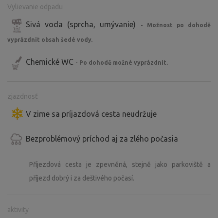
Vylievanie odpadu
Sivá voda (sprcha, umývanie)
- Možnost po dohodě
vyprázdnit obsah šedé vody.
Chemické WC
- Po dohodě možné vyprázdnit.
zjazdnosť
V zime sa príjazdová cesta neudržuje
Bezproblémový príchod aj za zlého počasia
Příjezdová cesta je zpevněná, stejně jako parkoviště a
příjezd dobrý i za deštivého počasí.
aktivity