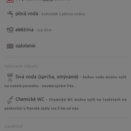
pitná voda
- kohoutek s pitnou vodou
elektrina
- cca 20 m
oplotenie
Vylievanie odpadu
Sivá voda (sprcha, umývanie)
- Šedou vodu možno vylít
na našem pozemku - nasměrujeme Vás.
Chemické WC
- Chemické WC možno vylít na toaletách na
parkovišti u Panské skály cca 3 km od nás.
zjazdnosť