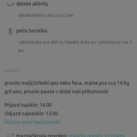
detské aktivity
dětské hřiště v obci, cca 2 km
pešia turistika
cyklostezka cca 500 m, Panská skála po cyklostezce cca 3
km
pravidlá
prosím malý/střední pes nebo fena, máme psa cca 10 kg
gril ano, prosím pouze v době naší přítomnosti
Príjazd najskôr: 16:00
Odjazd najneskôr: 12:00
Môžem prísť kedykoľvek?
maznáčikovia povolení
pravidlá pobytu so psíkmi