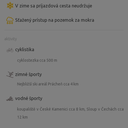
V zime sa príjazdová cesta neudržuje
Sťažený prístup na pozemok za mokra
aktivity
cyklistika
cyklostezka cca 500 m
zimné športy
Nejbližší ski areál Prácheň cca 4 km
vodné športy
koupaliště v České Kamenici cca 8 km, Sloup v Čechách cca
12 km