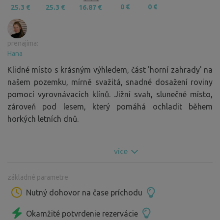
0 €
0 €
25.3 €
25.3 €
16.87 €
prenajíma:
Hana
Klidné místo s krásným výhledem, část 'horní zahrady' na
našem pozemku, mírně svažitá, snadné dosažení roviny
pomocí vyrovnávacích klínů. Jižní svah, slunečné místo,
zároveň pod lesem, který pomáhá ochladit během
horkých letních dnů.
více
základné parametre
Nutný dohovor na čase príchodu
Okamžité potvrdenie rezervácie