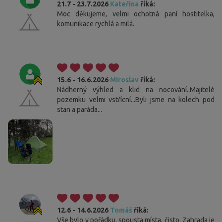
21.7 - 23.7.2026
Kateřina
říká:
Moc děkujeme, velmi ochotná paní hostitelka,
komunikace rychlá a milá.
15.6 - 16.6.2026
Miroslav
říká:
Nádherný výhled a klid na nocování..Majitelé
pozemku velmi vstřícní...Byli jsme na kolech pod
stan a paráda...
12.6 - 14.6.2026
Tomáš
říká:
Vše bylo v pořàdku, spousta místa, čisto. Zahrada je