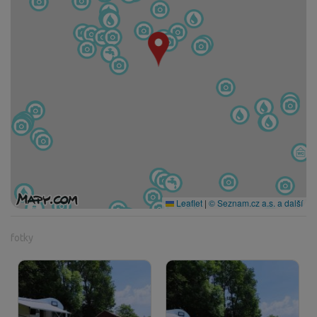
Leaflet
|
© Seznam.cz a.s. a další
fotky