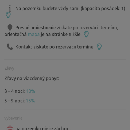
Na pozemku budete vždy sami (kapacita posádek: 1)
Presné umiestnenie získate po rezervácii termínu,
orientačná
mapa
je na stránke nižšie.
Kontakt získate po rezervácii termínu.
Zľavy
Zľavy na viacdenný pobyt:
3 - 4 noci:
10%
5 - 9 nocí:
15%
vybavenie
na pozemku
nie je
záchod.