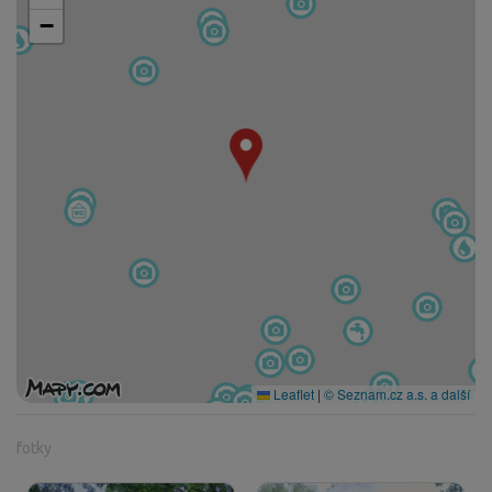
−
Leaflet
|
© Seznam.cz a.s. a další
fotky