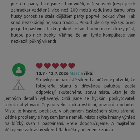
jde o tu párty: také jsme ji tam viděli, naši sousedi (resp. jejich
zahrádka) vzdálená více než 200 metrů vzdušnou čarou přes
hustý porost se stala dějištěm párty poprvé, pokud víme. Tak
snad nezakládají nějakou tradici.... Pokud jde o ty výkaly: přeci
jen je to pastvina, takže pokud se tam budou ovce a kozy pást,
budou po nich bobky. Věříme, že ani tyhle komplikace vám
nezkazili pěkný víkend!
10.7 - 12.7.2026
Martin
říká:
Strávili jsme na místě víkend a můžeme potvrdit, že
fotografie stanu s dřevěnou palubou zcela
odpovídají skutečnému stavu místa. Stan je do
jemných detailů vybavený. Cítili jsme se hýčkáni poskytovateli
tohoto ubytování. Ti jsou velmi milí a vstřícní, pozorní a ochotní.
Místo je krásné, poetické, v příjemném částečném stínu stromů.
Žádné problémy s hmyzem jsme neměli. Místo skýtá krásný výhled
na blízký svah s pastvinami. Vřele doporučujeme. A majitelům
děkujeme za krásný víkend. Rádi někdy přijedeme znovu.