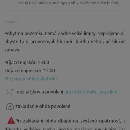
druhů také motáky pochopy a vlhy, kteří nedaleko hnízdí.
pravidlá
Pobyt na pozemku nemá žádné velké limity. Nepřejeme si,
abyste tam provozovali hlučnou hudbu nebo jiné hlučné
zábavy.
Príjazd najskôr: 13:00
Odjazd najneskôr: 12:00
Môžem prísť kedykoľvek?
maznáčikovia povolení
pravidlá pobytu so psíkmi
zakladanie ohňa povolené
Pri zakladaní ohňa dbajte na zvýšenú opatrnosť, z
dôvodu veľkého sucha hrozia požiare! Využívajte iba