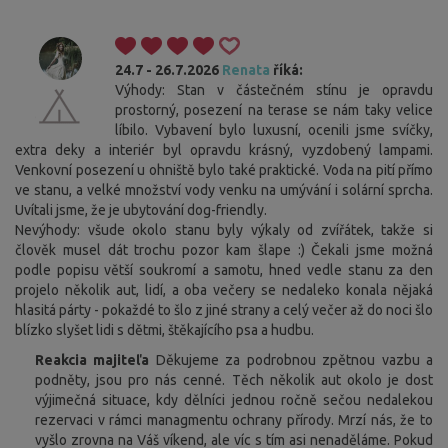
24.7 - 26.7.2026
Renata
říká:
Výhody: Stan v částečném stínu je opravdu
prostorný, posezení na terase se nám taky velice
líbilo. Vybavení bylo luxusní, ocenili jsme svíčky,
extra deky a interiér byl opravdu krásný, vyzdobený lampami.
Venkovní posezení u ohniště bylo také praktické. Voda na pití přímo
ve stanu, a velké množství vody venku na umývání i solární sprcha.
Uvítali jsme, že je ubytování dog-friendly.
Nevýhody: všude okolo stanu byly výkaly od zvířátek, takže si
člověk musel dát trochu pozor kam šlape :) Čekali jsme možná
podle popisu větší soukromí a samotu, hned vedle stanu za den
projelo několik aut, lidí, a oba večery se nedaleko konala nějaká
hlasitá párty - pokaždé to šlo z jiné strany a celý večer až do noci šlo
blízko slyšet lidi s dětmi, štěkajícího psa a hudbu.
Reakcia majiteľa
Děkujeme za podrobnou zpětnou vazbu a
podněty, jsou pro nás cenné. Těch několik aut okolo je dost
výjimečná situace, kdy dělníci jednou ročně sečou nedalekou
rezervaci v rámci managmentu ochrany přírody. Mrzí nás, že to
vyšlo zrovna na Váš víkend, ale víc s tím asi nenaděláme. Pokud