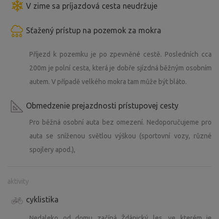
V zime sa príjazdová cesta neudržuje
vzácnější druhy ptáků, kteří hnízdí v okolí (doporučujeme
dalekohled s sebou - hnízdí zde motáci, káňata, vidět
Sťažený prístup na pozemok za mokra
bývají luňáci a vzácně orli mořští, v rezervaci hnízdí vlhy
pestré). Určitě jej ocení ti, kdo hledají jednoduchost,
Příjezd k pozemku je po zpevněné cestě. Posledních cca
soukromí a kontakt s přírodou. Rádi vás na Šévách
přivítáme :)
200m je polní cesta, která je dobře sjízdná běžným osobním
autem. V případě velkého mokra tam může být bláto.
Novinkou je také nedaleký nový rybník, s čistou vodou,
vynikající na koupání. Pěšky cca pět kilometrů, autem asi
Obmedzenie prejazdnosti prístupovej cesty
deset.
Pro běžná osobní auta bez omezení. Nedoporučujeme pro
auta se sníženou světlou výškou (sportovní vozy, různé
Místo lze využít k návštěvě nedalekých Bučovic (zámek) či
spojlery apod.),
Slavkova u Brna. Nabízí příležitost pro cyklisty a vybízí k
průzkumům Žďánického lesa či navazujících Chřibských
lesů.
aktivity
cyklistika
Rádi poradíme.
Nedaleko od domu začíná Ždánický les, ve kterém je