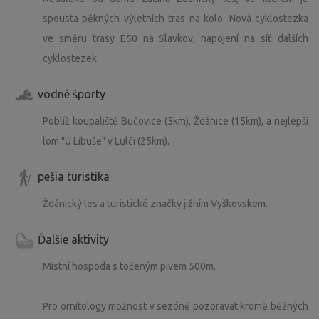
spousta pěkných výletních tras na kolo. Nová cyklostezka
ve směru trasy E50 na Slavkov, napojení na síť dalších
cyklostezek.
vodné športy
Poblíž koupaliště Bučovice (5km), Ždánice (15km), a nejlepší
lom "U Libuše" v Lulči (25km).
pešia turistika
Ždánický les a turistické značky jižním Vyškovskem.
Ďalšie aktivity
Místní hospoda s točeným pivem 500m.
Pro ornitology možnost v sezóně pozoravat kromě běžných