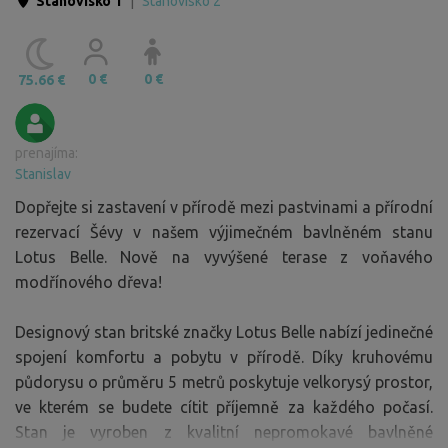
Stanovisko 1
|
Stanovisko 2
0 €
0 €
75.66 €
prenajíma:
Stanislav
Dopřejte si zastavení v přírodě mezi pastvinami a přírodní
rezervací Šévy v našem výjimečném bavlněném stanu
Lotus Belle. Nově na vyvýšené terase z voňavého
modřínového dřeva!
Designový stan britské značky Lotus Belle nabízí jedinečné
spojení komfortu a pobytu v přírodě. Díky kruhovému
půdorysu o průměru 5 metrů poskytuje velkorysý prostor,
ve kterém se budete cítit příjemně za každého počasí.
Stan je vyroben z kvalitní nepromokavé bavlněné