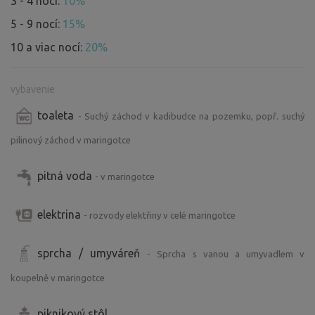
3 - 4 noci:
10%
5 - 9 nocí:
15%
10 a viac nocí:
20%
vybavenie
toaleta
- Suchý záchod v kadibudce na pozemku, popř. suchý
pilinový záchod v maringotce
pitná voda
- v maringotce
elektrina
- rozvody elektřiny v celé maringotce
sprcha / umyváreň
- Sprcha s vanou a umyvadlem v
koupelně v maringotce
piknikový stôl