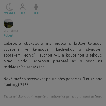
0 €
0 €
75.66 €
prenajíma:
Robert
Celoročně obyvatelná maringotka s krytou terasou,
vybavená ke kempování kuchyňkou s plynovým
sporákem, lednicí , suchou WC a koupelnou s tekoucí
pitnou vodou. Možnost přespání až 4 osob na
rozkládacích sedačkách.
Nově možno rezervovat pouze přes pozemek "Louka pod
Čantoryjí 3136"
Toto místo ocení zejména milovníci přírody a není určeno
lidem, kteří lpí na přepychovém vybavení- celý projekt má