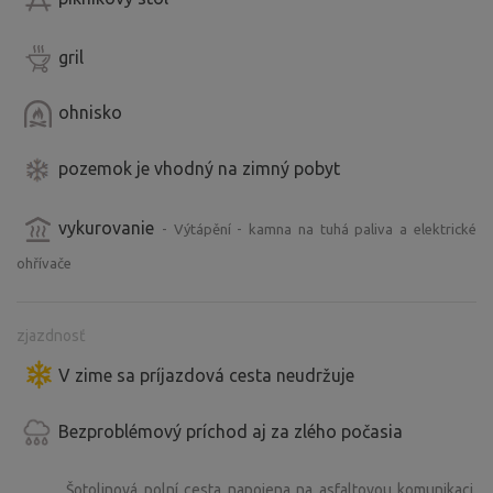
gril
ohnisko
pozemok je vhodný na zimný pobyt
vykurovanie
- Výtápění - kamna na tuhá paliva a elektrické
ohřívače
zjazdnosť
V zime sa príjazdová cesta neudržuje
Bezproblémový príchod aj za zlého počasia
Šotolinová polní cesta napojena na asfaltovou komunikaci,