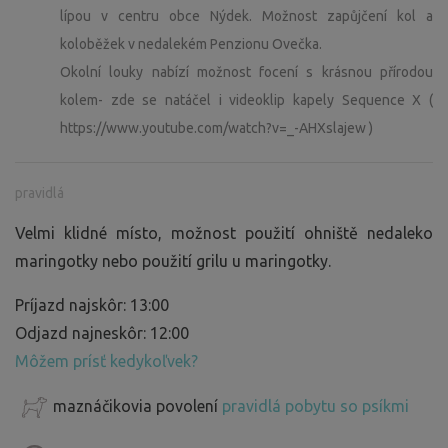
lípou v centru obce Nýdek. Možnost zapůjčení kol a
koloběžek v nedalekém Penzionu Ovečka.
Okolní louky nabízí možnost focení s krásnou přírodou
kolem- zde se natáčel i videoklip kapely Sequence X (
https://www.youtube.com/watch?v=_-AHXslajew )
pravidlá
Velmi klidné místo, možnost použití ohniště nedaleko
maringotky nebo použití grilu u maringotky.
Príjazd najskôr: 13:00
Odjazd najneskôr: 12:00
Môžem prísť kedykoľvek?
maznáčikovia povolení
pravidlá pobytu so psíkmi