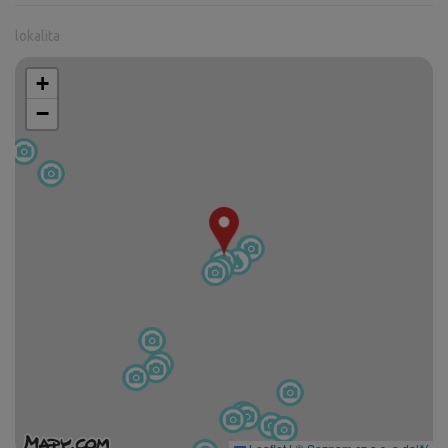
lokalita
+
−