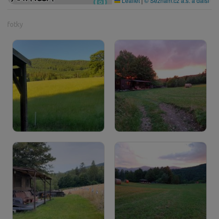
Leaflet
|
© Seznam.cz a.s. a další
fotky