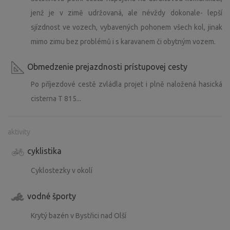
jenž je v zimě udržovaná, ale névždy dokonale- lepší
sjízdnost ve vozech, vybavených pohonem všech kol, jinak
mimo zimu bez problémů i s karavanem či obytným vozem.
Obmedzenie prejazdnosti prístupovej cesty
Po příjezdové cestě zvládla projet i plně naložená hasická
cisterna T 815...
aktivity
cyklistika
Cyklostezky v okolí
vodné športy
Krytý bazén v Bystřici nad Olší