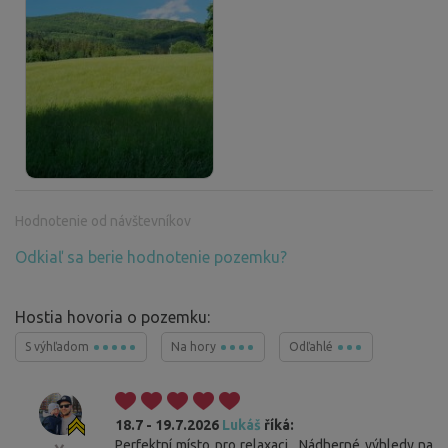
Hodnotenie od návštevníkov
Odkiaľ sa berie hodnotenie pozemku?
Hostia hovoria o pozemku:
S výhľadom
Na hory
Odľahlé
18.7 - 19.7.2026
Lukáš
říká:
Perfektní místo pro relaxaci . Nádherné výhledy na