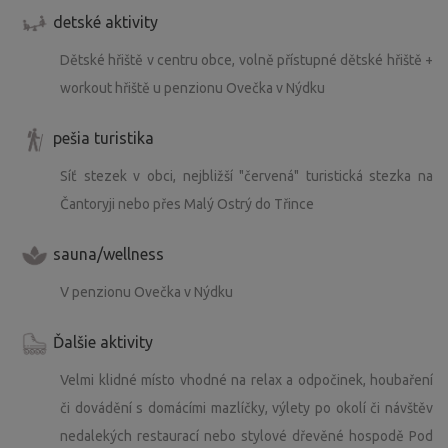
detské aktivity
Dětské hřiště v centru obce, volně přístupné dětské hřiště +
workout hřiště u penzionu Ovečka v Nýdku
pešia turistika
Síť stezek v obci, nejbližší "červená" turistická stezka na
Čantoryji nebo přes Malý Ostrý do Třince
sauna/wellness
V penzionu Ovečka v Nýdku
Ďalšie aktivity
Velmi klidné místo vhodné na relax a odpočinek, houbaření
či dovádění s domácími mazlíčky, výlety po okolí či návštěv
nedalekých restaurací nebo stylové dřevěné hospodě Pod