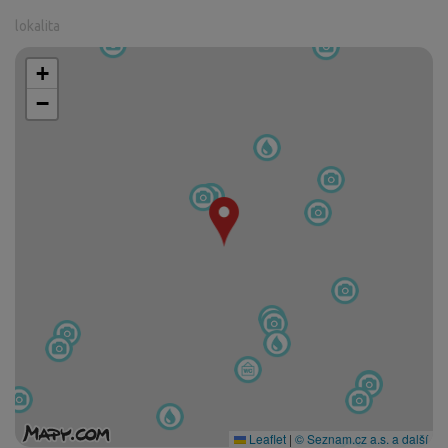
lokalita
+
−
Leaflet
|
© Seznam.cz a.s. a další