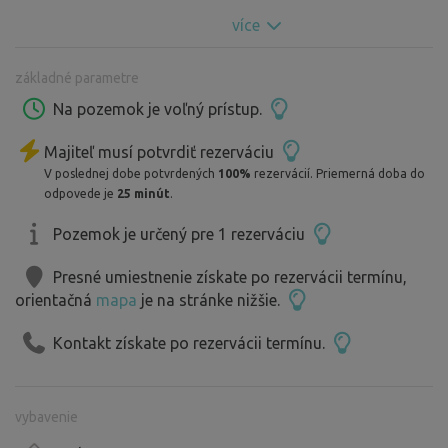
Kozí hrádek, Zoo Větrovy…
více
Možno postavit i stany, nebo na pozemku stojí karavan,
který je také možné pronajmout.
základné parametre
Na pozemok je voľný prístup.
Majiteľ musí potvrdiť rezerváciu
V poslednej dobe potvrdených
100%
rezervácií. Priemerná doba do
odpovede je
25 minút
.
Pozemok je určený pre 1 rezerváciu
Presné umiestnenie získate po rezervácii termínu,
orientačná
mapa
je na stránke nižšie.
Kontakt získate po rezervácii termínu.
vybavenie