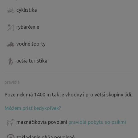
cyklistika
rybárčenie
vodné športy
pešia turistika
pravidlá
Pozemek má 1400 m tak je vhodný i pro větší skupiny lidí.
Môžem prísť kedykoľvek?
maznáčikovia povolení
pravidlá pobytu so psíkmi
zakladanie ohňa povolené