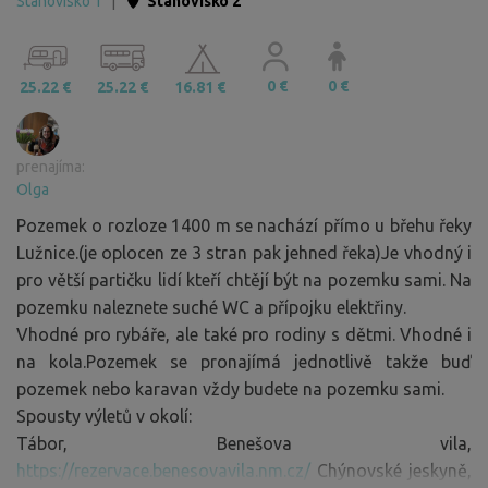
Stanovisko 1
|
Stanovisko 2
0 €
0 €
25.22 €
25.22 €
16.81 €
prenajíma:
Olga
Pozemek o rozloze 1400 m se nachází přímo u břehu řeky
Lužnice.(je oplocen ze 3 stran pak jehned řeka)Je vhodný i
pro větší partičku lidí kteří chtějí být na pozemku sami. Na
pozemku naleznete suché WC a přípojku elektřiny.
Vhodné pro rybáře, ale také pro rodiny s dětmi. Vhodné i
na kola.Pozemek se pronajímá jednotlivě takže buď
pozemek nebo karavan vždy budete na pozemku sami.
Spousty výletů v okolí:
Tábor, Benešova vila,
https://rezervace.benesovavila.nm.cz/
Chýnovské jeskyně,