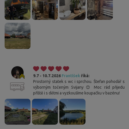
9.7 - 10.7.2026
František
říká:
Prostorný statek s wc i sprchou. Štefan pohodář s
výborným točeným Svijany 😊 Moc rád přijedu
příště i s dětmi a vyzkoušíme koupačku v bazénu!