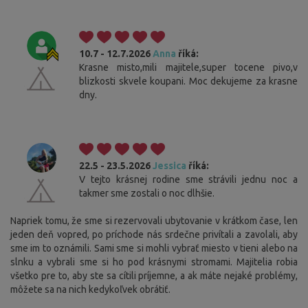
10.7 - 12.7.2026
Anna
říká:
Krasne misto,mili majitele,super tocene pivo,v
blizkosti skvele koupani. Moc dekujeme za krasne
dny.
22.5 - 23.5.2026
Jessica
říká:
V tejto krásnej rodine sme strávili jednu noc a
takmer sme zostali o noc dlhšie.
Napriek tomu, že sme si rezervovali ubytovanie v krátkom čase, len
jeden deň vopred, po príchode nás srdečne privítali a zavolali, aby
sme im to oznámili. Sami sme si mohli vybrať miesto v tieni alebo na
slnku a vybrali sme si ho pod krásnymi stromami. Majitelia robia
všetko pre to, aby ste sa cítili príjemne, a ak máte nejaké problémy,
môžete sa na nich kedykoľvek obrátiť.