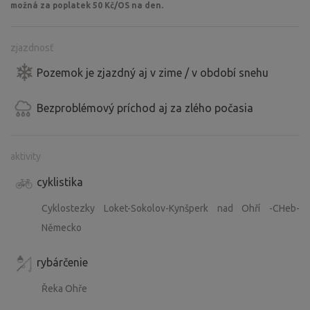
možná za poplatek 50 Kč/OS na den.
zjazdnosť
Pozemok je zjazdný aj v zime / v období snehu
Bezproblémový príchod aj za zlého počasia
aktivity
cyklistika
Cyklostezky Loket-Sokolov-Kynšperk nad Ohří -CHeb-
Německo
rybárčenie
Řeka Ohře