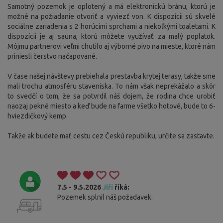
Samotný pozemok je oplotený a má elektronickú bránu, ktorú je
možné na požiadanie otvoriť a vyviezť von. K dispozícii sú skvelé
sociálne zariadenia s 2 horúcimi sprchami a niekoľkými toaletami. K
dispozícii je aj sauna, ktorú môžete využívať za malý poplatok.
Môjmu partnerovi veľmi chutilo aj výborné pivo na mieste, ktoré nám
priniesli čerstvo načapované.
V čase našej návštevy prebiehala prestavba krytej terasy, takže sme
mali trochu atmosféru staveniska. To nám však neprekážalo a skôr
to svedčí o tom, že sa potvrdil náš dojem, že rodina chce urobiť
naozaj pekné miesto a keď bude na farme všetko hotové, bude to 6-
hviezdičkový kemp.
Takže ak budete mať cestu cez Českú republiku, určite sa zastavte.
7.5 - 9.5.2026
Jiří
říká:
Pozemek splnil náš požadavek.