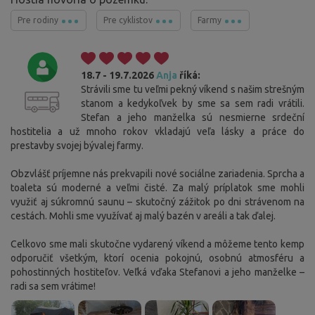
Pre rodiny
Pre cyklistov
Farmy
18.7 - 19.7.2026
Anja
říká:
Strávili sme tu veľmi pekný víkend s našim strešným
stanom a kedykoľvek by sme sa sem radi vrátili.
Stefan a jeho manželka sú nesmierne srdeční
hostitelia a už mnoho rokov vkladajú veľa lásky a práce do
prestavby svojej bývalej farmy.
Obzvlášť príjemne nás prekvapili nové sociálne zariadenia. Sprcha a
toaleta sú moderné a veľmi čisté. Za malý príplatok sme mohli
využiť aj súkromnú saunu – skutočný zážitok po dni strávenom na
cestách. Mohli sme využívať aj malý bazén v areáli a tak ďalej.
Celkovo sme mali skutočne vydarený víkend a môžeme tento kemp
odporučiť všetkým, ktorí ocenia pokojnú, osobnú atmosféru a
pohostinných hostiteľov. Veľká vďaka Stefanovi a jeho manželke –
radi sa sem vrátime!