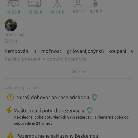
6.31 €
3.15 €
18.92 €
18.92 €
10.51 €
prenajíma:
Štefan
Kempování s možností grilování,ohýnků koupání v
bazénu posezení v domácí hospůdce
více
základné parametre
Nutný dohovor na čase príchodu
Majiteľ musí potvrdiť rezerváciu
V poslednej dobe potvrdených
87%
rezervácií. Priemerná doba do
odpovede je
24 minút
.
Pozemok nie je exkluzívny BezKempu -