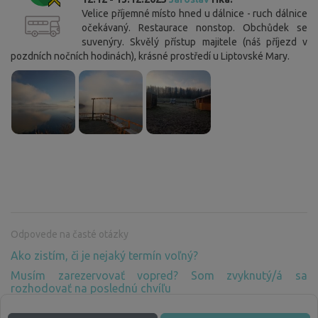
Velice příjemné místo hned u dálnice - ruch dálnice
očekávaný. Restaurace nonstop. Obchůdek se
suvenýry. Skvělý přístup majitele (náš příjezd v
pozdních nočních hodinách), krásné prostředí u Liptovské Mary.
Cookies. Vy viete, čo máte robiť, aby vám táto lišta
neprekážala.
Tieto webové stránky využívajú súbory cookies. Váš súhlas s využívaním
Odpovede na časté otázky
všetkých súborov cookies potvrďte tlačidlom "Súhlasím". Ak chcete
Ako zistím, či je nejaký termín voľný?
upraviť nastavenia, kliknite na tlačidlo "Uložiť nastavenia". Viac
informácií o využívaní súborov cookies nájdete
tu
.
Musím zarezervovať vopred? Som zvyknutý/á sa
rozhodovať na poslednú chvíľu
Súhlasím
Podrobné nastavenia
Prečo musím platiť za pobyt v prírode, kde nie je žiadne