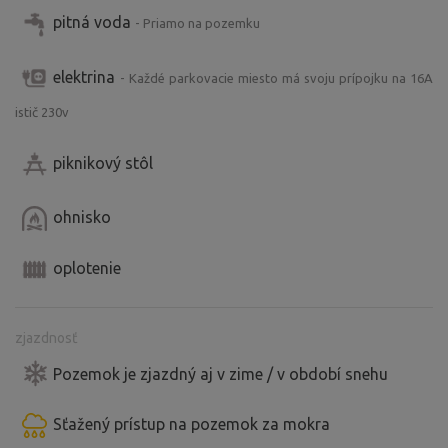
Kvačianska dolina a mlyn Oblazy 60min
pitná voda
- Priamo na pozemku
elektrina
- Každé parkovacie miesto má svoju prípojku na 16A
istič 230v
piknikový stôl
ohnisko
oplotenie
zjazdnosť
Pozemok je zjazdný aj v zime / v období snehu
Sťažený prístup na pozemok za mokra