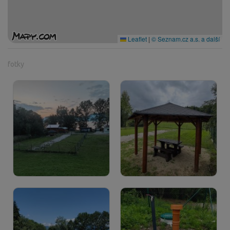
Leaflet
|
© Seznam.cz a.s. a další
fotky