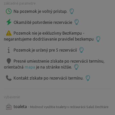
základné parametre
Región Liptov je jedným z najkrajších a najatraktívnejších
regiónov Slovenska s nádhernou prírodou, turistickými
Na pozemok je voľný prístup.
atrakciami a bohatou kultúrou. Nachádzajú sa tu
Okamžité potvrdenie rezervácie
pohoria, jaskyne, aquaparky, historické pamiatky... Je to
ideálne miesto pre dovolenku, outdoorové aktivity a
Pozemok nie je exkluzívny BezKempu -
relaxáciu.
negarantujeme dodržiavanie pravidiel bezkempu
Reštaurácia 7:00-20:00 100m
Pozemok je určený pre 5 rezervácií
Nočný bufet 20:00-7:00 100m
Presné umiestnenie získate po rezervácii termínu,
Predaj lokálnych syrových výrobkov, zmrzliny a suvenírov
orientačná
mapa
je na stránke nižšie.
9:00-18:00 120m
Dĺžka spiatočnej cesty na zaujímavé výlety v okolí:
Kontakt získate po rezervácii termínu.
Vodný park Bešenová 25min
Aquapark Tatralandia,Zoo kontakt,Galéria Ilusia 35min
Demänovská jaskyňa Slobody 40min
vybavenie
Stanišovská jaskyňa 45min
toaleta
- Možnosť využitia toalety v reštaurácii Salaš Dechtáre
Kaďa Liptovský Ján 35min
Lúčky kúpele a termálny prameň Kalameny 35min