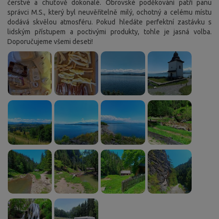
čerstvé a chuťově dokonalé. Obrovské poděkování patří panu
správci M.S., který byl neuvěřitelně milý, ochotný a celému místu
dodává skvělou atmosféru. Pokud hledáte perfektní zastávku s
lidským přístupem a poctivými produkty, tohle je jasná volba.
Doporučujeme všemi deseti!