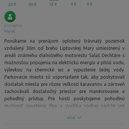
0 €
0 €
20 €
20 €
15 €
prenajíma:
Marek
Ponúkame na prenájom oplotený trávnatý pozemok
vzdialený 30m od brehu Liptovskej Mary umiestnený v
areáli známeho dialničného motorestu Salaš Dechtáre s
možnosťou pripojenia na elektrickú energiu a pitnú vodu,
výlevkou na chemické wc a vypustenie šedej vody.
Parkovacie miesta sú usporiadané tak, aby poskytovali
dostatok miesta pre rôzne veľkosti karavanov a zároveň
zachovávali dostatočný priestor pre manévrovanie a
pohodlný prístup. Pre hostí poskytujeme pohodlnú
možnosť spustenia člna a využitia vodnej nádrže pre
vodné aktivity a rybolov.
více
Liptovská Mara je totiž výbornou destináciou pre
tých,ktorí si chcú užiť kúpanie, vodné športy a rybárčenie.