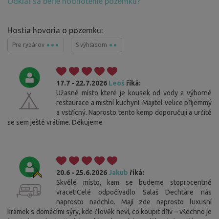
Odkiaľ sa berie hodnotenie pozemku?
Hostia hovoria o pozemku:
Pre rybárov
S výhľadom
17.7 - 22.7.2026
Leoš
říká:
Užasné místo které je kousek od vody a výborné
restaurace a mistní kuchyní. Majitel velice příjemmý
a vstřícný. Naprosto tento kemp doporučuji a určitě
se sem ještě vrátíme. Děkujeme
20.6 - 25.6.2026
Jakub
říká:
Skvělé místo, kam se budeme stoprocentně
vracet!Celé odpočívadlo Salaš Dechtáre nás
naprosto nadchlo. Mají zde naprosto luxusní
krámek s domácími sýry, kde člověk neví, co koupit dřív – všechno je