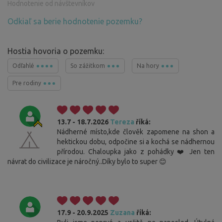
Hodnotenie od návštevníkov
Odkiaľ sa berie hodnotenie pozemku?
Hostia hovoria o pozemku:
Odľahlé
So zážitkom
Na hory
Pre rodiny
13.7 - 18.7.2026
Tereza
říká:
Nádherné místo,kde člověk zapomene na shon a
hektickou dobu, odpočine si a kochá se nádhernou
přírodou. Chaloupka jako z pohádky ❤️ Jen ten
návrat do civilizace je náročný..Díky bylo to super 😊
17.9 - 20.9.2025
Zuzana
říká: