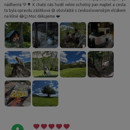
nádherná 💚🌳 K chatě nás hodil velmi ochotný pan majitel a cesta
to byla opravdu zážitková 😅 obzvláště s československým vlčákem
na klíně 😂🐺 Moc děkujeme ❤️