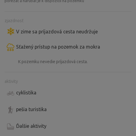
porezať a narúbať je k dispozícií na pozemku
zjazdnosť
V zime sa príjazdová cesta neudržuje
Sťažený prístup na pozemok za mokra
K pozemku nevedie príjazdová cesta.
aktivity
cyklistika
pešia turistika
Ďalšie aktivity