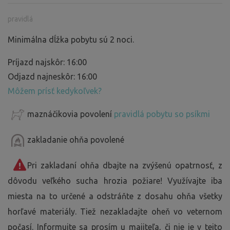
pravidlá
Minimálna dĺžka pobytu sú 2 noci.
Príjazd najskôr: 16:00
Odjazd najneskôr: 16:00
Môžem prísť kedykoľvek?
maznáčikovia povolení
pravidlá pobytu so psíkmi
zakladanie ohňa povolené
Pri zakladaní ohňa dbajte na zvýšenú opatrnosť, z
dôvodu veľkého sucha hrozia požiare! Využívajte iba
miesta na to určené a odstráňte z dosahu ohňa všetky
horľavé materiály. Tiež nezakladajte oheň vo veternom
počasí. Informujte sa prosím u majiteľa, či nie je v tejto