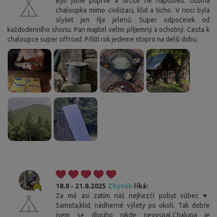
Byli jsme poprvé a určitě ne naposled. Útulná
chaloupka mimo civilizaci, klid a ticho. V noci byla
slyšet jen říje jelenů. Super odpočinek od
každodenního shonu. Pan majitel velmi příjemný a ochotný. Cesta k
chaloupce super offroad. Příští rok jedeme stopro na delší dobu.
18.8 - 21.8.2025
Zbyněk
říká:
Za mě asi zatím náš nejhezčí pobyt vůbec ♥️
Samota,klid, nádherné výlety po okolí. Tak dobře
jsem se dlouho nikde nevyspal.Chalupa je