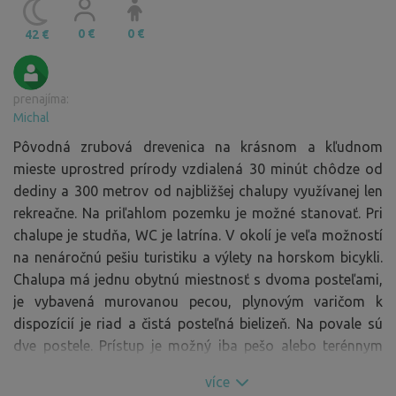
0 €
0 €
42 €
prenajíma:
Michal
Pôvodná zrubová drevenica na krásnom a kľudnom
mieste uprostred prírody vzdialená 30 minút chôdze od
dediny a 300 metrov od najbližšej chalupy využívanej len
rekreačne. Na priľahlom pozemku je možné stanovať. Pri
chalupe je studňa, WC je latrína. V okolí je veľa možností
na nenáročnú pešiu turistiku a výlety na horskom bicykli.
Chalupa má jednu obytnú miestnosť s dvoma posteľami,
je vybavená murovanou pecou, plynovým varičom k
dispozícií je riad a čistá posteľná bielizeň. Na povale sú
dve postele. Prístup je možný iba pešo alebo terénnym
autom, alebo vás môžem vyviesť svojim autom.
více