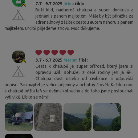
7.7 - 9.7.2025
jiřina
říká:
Boží klid, nádherná chalupa a super domluva a
jednání s panem majitelem. Měla by být přirážka za
adrenalinový zážitek cestou autem nahoru s panem
majitelem. Určitě přijedeme znovu. Moc děkujeme.
3.7 - 6.7.2025
Marian
říká:
Cesta k chalupě je super offroad, který jsem si
opravdu užil. Bohužel z celé rodiny jen já 😁.
Chalupa dost daleko od civilizace a odpovídá
popisu. Pan majitel je velice příjemný a ochotný člověk. Každou noc
k chalupě přišla laň se dvěma kolouchy a do toho jsme poslouchali
vytí vlků. Líbilo se nám!!