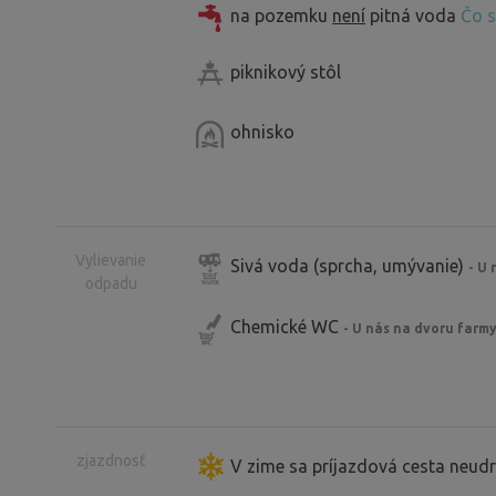
na pozemku
není
pitná voda
Čo s
piknikový stôl
ohnisko
Vylievanie
Sivá voda (sprcha, umývanie)
- U 
odpadu
Chemické WC
- U nás na dvoru farmy
zjazdnosť
V zime sa príjazdová cesta neudr