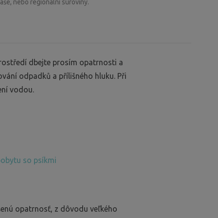
aše, nebo regionální suroviny.
rostředí dbejte prosím opatrnosti a
vání odpadků a přílišného hluku. Při
ení vodou.
pobytu so psíkmi
ýšenú opatrnosť, z dôvodu veľkého