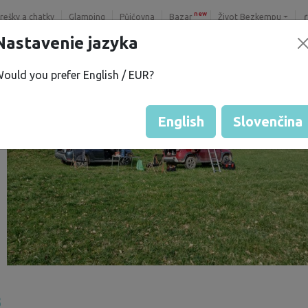
new
trešky a chatky
Glamping
Půjčovna
Bazar
Život Bezkempu
Nastavenie jazyka
ould you prefer English / EUR?
English
Slovenčina
3