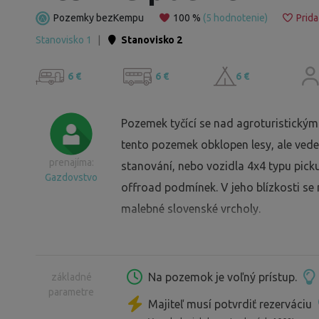
Pozemky bezKempu
100 %
(5 hodnotenie)
Prida
Stanovisko 1
|
Stanovisko 2
6 €
6 €
6 €
Pozemek tyčící se nad agroturistický
tento pozemek obklopen lesy, ale vede
prenajíma:
stanování, nebo vozidla 4x4 typu pick
Gazdovstvo
offroad podmínek. V jeho blízkosti se
malebné slovenské vrcholy.
Na pozemok je voľný prístup.
základné
parametre
Majiteľ musí potvrdiť rezerváciu