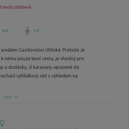
ť medzi obľúbené
4 €
1 €
m areálem Gazdovstvo Uhliská. Protože Je
 k němu pouze lesní cesta, je vhodný pro
up a dodávky, či karavany upravené do
 nachází vyhlídkový věž s výhledem na
více