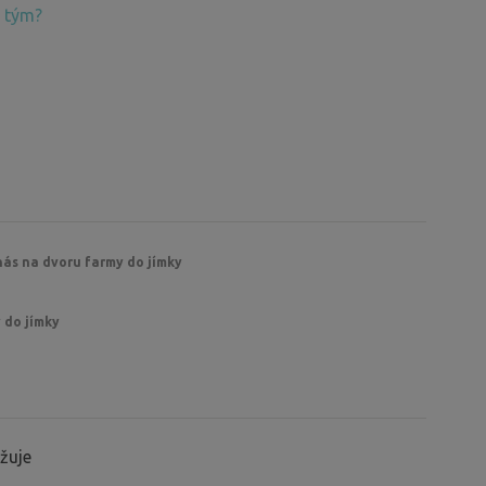
 tým?
nás na dvoru farmy do jímky
 do jímky
žuje