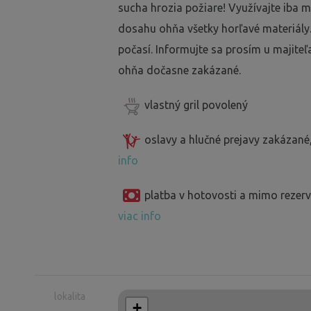
sucha hrozia požiare! Využívajte iba m
dosahu ohňa všetky horľavé materiály
počasí. Informujte sa prosím u majiteľa,
ohňa dočasne zakázané.
vlastný gril povolený
oslavy a hlučné prejavy zakázané
info
platba v hotovosti a mimo reze
viac info
lokalita
+