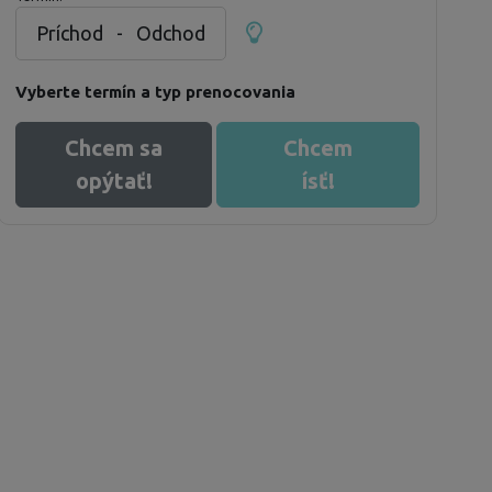
Príchod
-
Odchod
Vyberte termín a typ prenocovania
Chcem sa
Chcem
opýtať!
ísť!