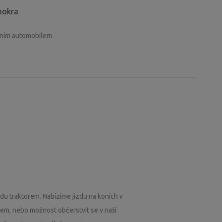
mokra
éním automobilem
zdu traktorem. Nabízíme jízdu na koních v
m, nebo možnost občerstvit se v naší