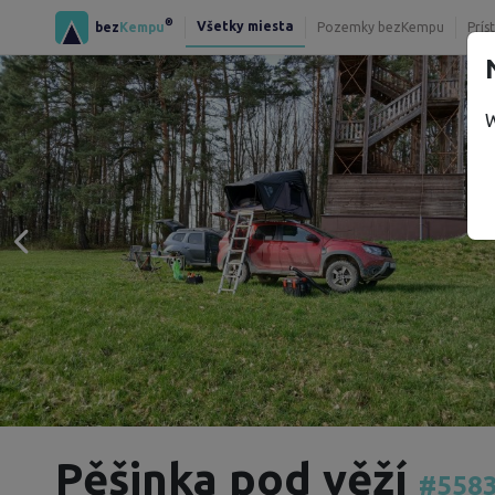
®
Všetky miesta
bez
Kempu
Pozemky bezKempu
Prís
W
Pěšinka pod věží
#558