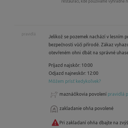
restauraci, kde používáme výhradně n
pravidlá
Jelikož se pozemek nachází v lesním p
bezpečnosti vůči přírodě. Zákaz vyhazo
otevřeném ohni dbát na správné uhas
Príjazd najskôr: 10:00
Odjazd najneskôr: 12:00
Môžem prísť kedykoľvek?
maznáčikovia povolení
pravidlá 
zakladanie ohňa povolené
Pri zakladaní ohňa dbajte na zv