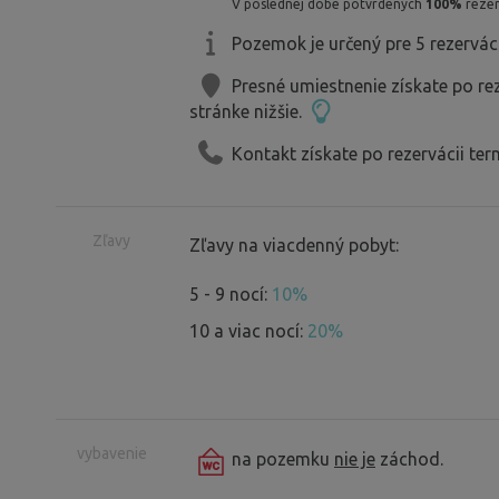
V poslednej dobe potvrdených
100%
rezer
Pozemok je určený pre 5 rezervác
Presné umiestnenie získate po re
stránke nižšie.
Kontakt získate po rezervácii ter
Zľavy
Zľavy na viacdenný pobyt:
5 - 9 nocí:
10%
10 a viac nocí:
20%
vybavenie
na pozemku
nie je
záchod.