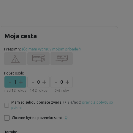
Moja cesta
Prespím v:
(Čo mám vybrať v mojom prípade?)
Počet osôb:
-
+
-
+
-
+
1
0
0
nad 12 rokov
4-12 rokov
0–3 roky
Mám so sebou domáce zviera.
(+ 2 €/noc)
pravidlá pobytu so
psíkmi
Chceme byť na pozemku sami
Termín: