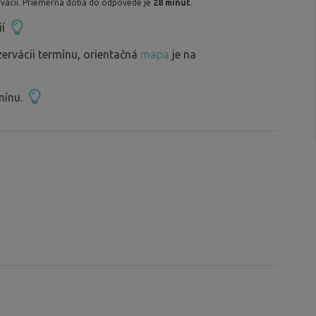
vácií. Priemerná doba do odpovede je
28 minút
.
ií
zervácii termínu, orientačná
mapa
je na
mínu.