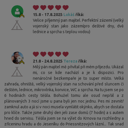
15.8 - 17.8.2025
Lukáš
říká:
Velice příjemný pan majitel. Perfektní zázemí (velký
vojenský stan jako zázemípro deštivé dny, dvě
lednice a sprcha s teplou vodou)
21.8 - 24.8.2025
Tereza
říká:
Milý pán majitel mě přivítal při mém příjezdu. Ukázal
mi, co se kde nachází a je k dispozici. Pro
nenáročné bezkempaře je to super místo. Velká
zahrada, ohniště, velký vojenský stan na schování před sluncem či
deštěm, lednice, mikrovlnka, konvice, WC a sprcha. Na tu jsem se po
6 hodinách cesty těšila. Bohužel tomu ale osud nepřál a z
plánovaných 3 nocí jsme u pana byli jen noc jednu. Pes mi zevnitř
zamknul auto a já si v noci musela vymlátit okýnko, abych se dostala
pro klíče. Takže jsme druhý den jeli zase domů (7 hodin) a s autem
hned do servisu. Těšila jsem se na výlet do Krnova na rozhledny a
zříceninu hradu a do Jeseníku do Priessnitzových lázní... Tak snad