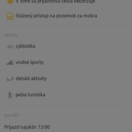
V zime sa príjazdová cesta neudržuje
Sťažený prístup na pozemok za mokra
aktivity
cyklistika
vodné športy
detské aktivity
pešia turistika
pravidlá
Príjazd najskôr: 13:00