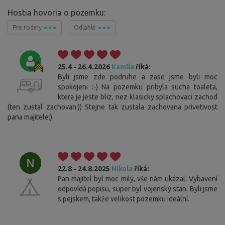
Hostia hovoria o pozemku:
Pre rodiny
Odľahlé
25.4 - 26.4.2026
Kamila
říká:
Byli jsme zde podruhe a zase jsme byli moc
spokojeni :-) Na pozemku pribyla sucha toaleta,
ktera je jeste bliz, nez klasicky splachovaci zachod
(ten zustal zachovan:)) Stejne tak zustala zachovana privetivost
pana majitele:)
22.8 - 24.8.2025
Nikola
říká:
Pan majitel byl moc milý, vše nám ukázal. Vybavení
odpovídá popisu, super byl vojenský stan. Byli jsme
s pejskem, takže velikost pozemku ideální.