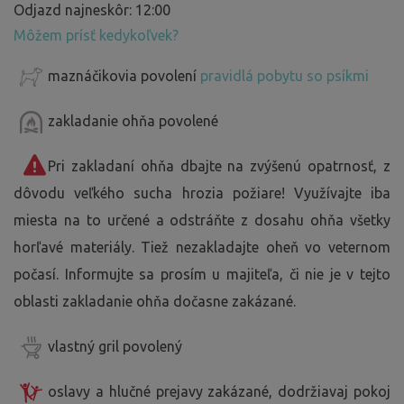
Odjazd najneskôr: 12:00
Môžem prísť kedykoľvek?
maznáčikovia povolení
pravidlá pobytu so psíkmi
zakladanie ohňa povolené
Pri zakladaní ohňa dbajte na zvýšenú opatrnosť, z
dôvodu veľkého sucha hrozia požiare! Využívajte iba
miesta na to určené a odstráňte z dosahu ohňa všetky
horľavé materiály. Tiež nezakladajte oheň vo veternom
počasí. Informujte sa prosím u majiteľa, či nie je v tejto
oblasti zakladanie ohňa dočasne zakázané.
vlastný gril povolený
oslavy a hlučné prejavy zakázané, dodržiavaj pokoj