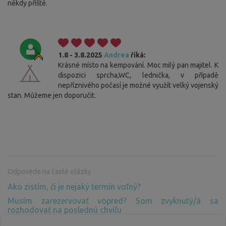
někdy příště.
1.8 - 3.8.2025
Andrea
říká:
Krásné místo na kempování. Moc milý pan majitel. K
dispozici sprcha,WC, lednička, v případě
nepříznivého počasí je možné využít velký vojenský
stan. Můžeme jen doporučit.
Odpovede na časté otázky
Ako zistím, či je nejaký termín voľný?
Musím zarezervovať vopred? Som zvyknutý/á sa
rozhodovať na poslednú chvíľu
Prečo musím platiť za pobyt v prírode, kde nie je žiadne