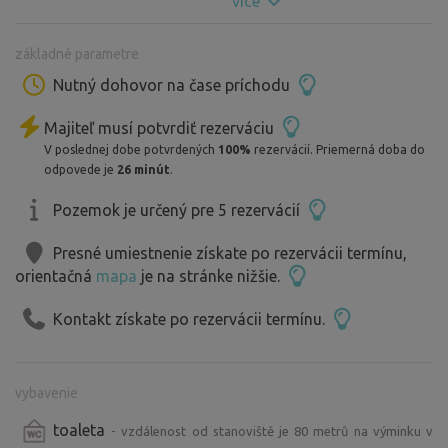
více
(takové poutě s kolotoči), traktoriáda, atd... Vážným
zájemcům o tyto akce napíši podrobnější informace.
základné parametre
Těším se na vás.
Nutný dohovor na čase príchodu
Majiteľ musí potvrdiť rezerváciu
V poslednej dobe potvrdených
100%
rezervácií. Priemerná doba do
odpovede je
26 minút
.
Pozemok je určený pre 5 rezervácií
Presné umiestnenie získate po rezervácii termínu,
orientačná
mapa
je na stránke nižšie.
Kontakt získate po rezervácii termínu.
vybavenie
toaleta
- vzdálenost od stanoviště je 80 metrů na výminku v