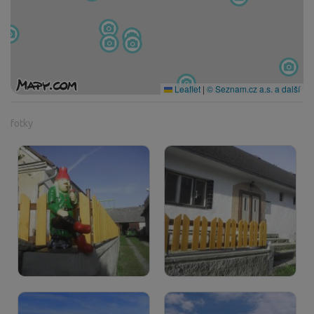
Leaflet
|
© Seznam.cz a.s. a další
fotky