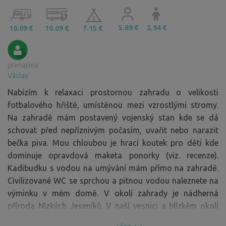
5.89 €
2.94 €
10.09 €
10.09 €
7.15 €
prenajíma:
Václav
Nabízím k relaxaci prostornou zahradu o velikosti
fotbalového hřiště, umístěnou mezi vzrostlými stromy.
Na zahradě mám postavený vojenský stan kde se dá
schovat před nepříznivým počasím, uvařit nebo narazit
bečka piva. Mou chloubou je hrací koutek pro děti kde
dominuje opravdová maketa ponorky (viz. recenze).
Kadibudku s vodou na umývání mám přímo na zahradě.
Civilizované WC se sprchou a pitnou vodou naleznete na
výminku v mém domě. V okolí zahrady je nádherná
příroda Nízkých Jeseníků. V naší vesnici a blízkém okolí
bývá spousta společenských akcí jako obecní slavnosti