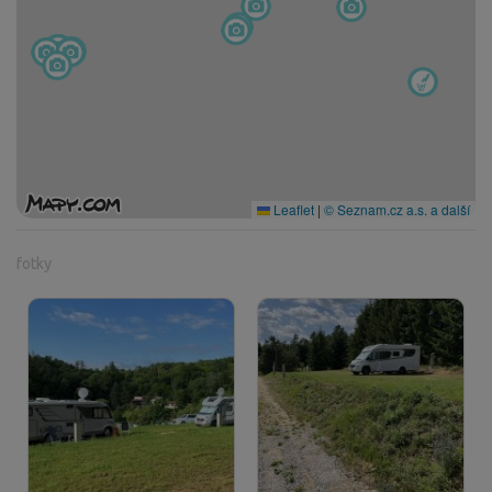
Leaflet
|
© Seznam.cz a.s. a další
fotky