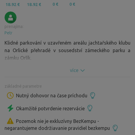
0 €
0 €
18.92 €
18.92 €
prenajíma:
Petr
Klidné parkování v uzavřeném areálu jachtařského klubu
na Orlické přehradě v sousedství zámeckého parku a
zámku Orlík.
více
základné parametre
Nutný dohovor na čase príchodu
Okamžité potvrdenie rezervácie
Pozemok nie je exkluzívny BezKempu -
negarantujeme dodržiavanie pravidiel bezkempu