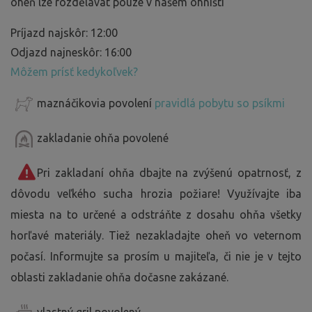
oheň lze rozdělávat pouze v našem ohništi
Príjazd najskôr: 12:00
Odjazd najneskôr: 16:00
Môžem prísť kedykoľvek?
maznáčikovia povolení
pravidlá pobytu so psíkmi
zakladanie ohňa povolené
Pri zakladaní ohňa dbajte na zvýšenú opatrnosť, z
dôvodu veľkého sucha hrozia požiare! Využívajte iba
miesta na to určené a odstráňte z dosahu ohňa všetky
horľavé materiály. Tiež nezakladajte oheň vo veternom
počasí. Informujte sa prosím u majiteľa, či nie je v tejto
oblasti zakladanie ohňa dočasne zakázané.
vlastný gril povolený