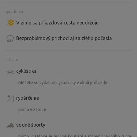
zjazdnosť
V zime sa príjazdová cesta neudržuje
Bezproblémový príchod aj za zlého počasia
aktivity
cyklistika
Můžete se vydat na cyklotrasy v okolí přehrady
rybárčenie
přímo v zátoce
vodné športy
přímo v zátoce je možné koupání a milovníci většího ruchu