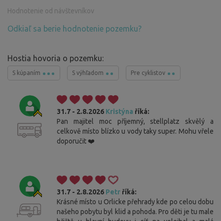
Hodnotenie od návštevníkov
Odkiaľ sa berie hodnotenie pozemku?
Hostia hovoria o pozemku:
S kúpaním
S výhľadom
Pre cyklistov
31.7 - 2.8.2026
Kristýna
říká:
Pan majitel moc příjemný, stellplatz skvělý a
celkově místo blízko u vody taky super. Mohu vřele
doporučit ❤️
31.7 - 2.8.2026
Petr
říká:
Krásné místo u Orlicke přehrady kde po celou dobu
našeho pobytu byl klid a pohoda. Pro děti je tu male