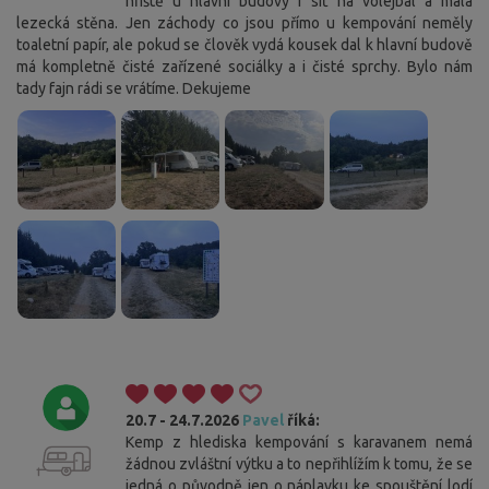
hřiště u hlavní budovy i síť na volejbal a malá
lezecká stěna. Jen záchody co jsou přímo u kempování neměly
toaletní papír, ale pokud se člověk vydá kousek dal k hlavní budově
má kompletně čisté zařízené sociálky a i čisté sprchy. Bylo nám
tady fajn rádi se vrátíme. Dekujeme
20.7 - 24.7.2026
Pavel
říká:
Kemp z hlediska kempování s karavanem nemá
žádnou zvláštní výtku a to nepřihlížím k tomu, že se
jedná o původně jen o náplavku ke spouštění lodí