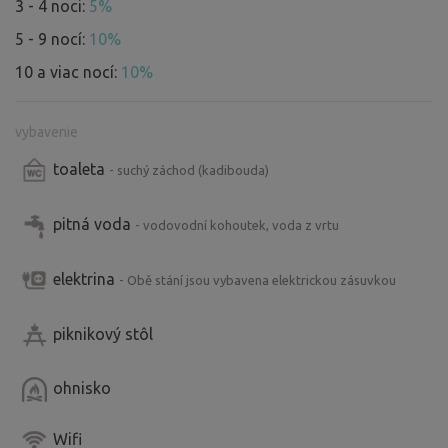
3 - 4 noci:
5%
5 - 9 nocí:
10%
10 a viac nocí:
10%
vybavenie
toaleta
- suchý záchod (kadibouda)
pitná voda
- vodovodní kohoutek, voda z vrtu
elektrina
- Obě stání jsou vybavena elektrickou zásuvkou
piknikový stôl
ohnisko
Wifi