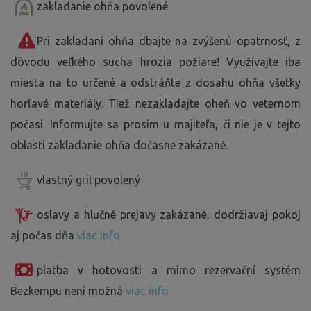
zakladanie ohňa povolené
Pri zakladaní ohňa dbajte na zvýšenú opatrnosť, z
dôvodu veľkého sucha hrozia požiare! Využívajte iba
miesta na to určené a odstráňte z dosahu ohňa všetky
horľavé materiály. Tiež nezakladajte oheň vo veternom
počasí. Informujte sa prosím u majiteľa, či nie je v tejto
oblasti zakladanie ohňa dočasne zakázané.
vlastný gril povolený
oslavy a hlučné prejavy zakázané, dodržiavaj pokoj
aj počas dňa
viac info
platba v hotovosti a mimo rezervační systém
Bezkempu není možná
viac info