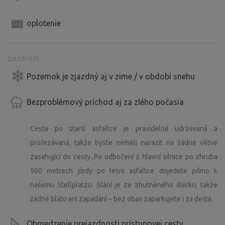
oplotenie
zjazdnosť
Pozemok je zjazdný aj v zime / v období snehu
Bezproblémový príchod aj za zlého počasia
Cesta po starší asfaltce je pravidelně udržovaná a
prořezávaná, takže byste neměli narazit na žádné větve
zasahující do cesty. Po odbočení z hlavní silnice po zhruba
500 metrech jízdy po lesní asfaltce dojedete přímo k
našemu Stellplatzu. Stání je ze zhutněného štěrku, takže
žádné bláto ani zapadání – bez obav zaparkujete i za deště.
Obmedzenie prejazdnosti prístupovej cesty