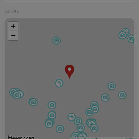
lokalita
+
−