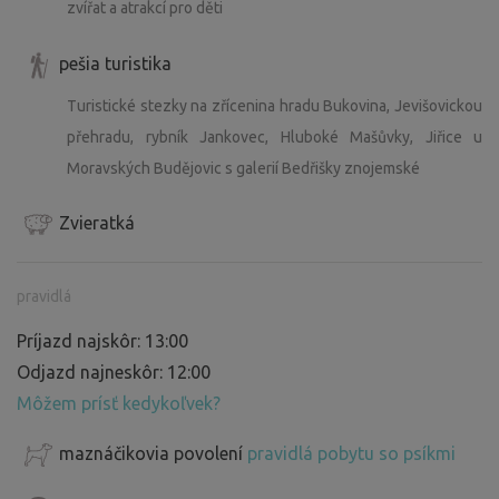
zvířat a atrakcí pro děti
pešia turistika
Turistické stezky na zřícenina hradu Bukovina, Jevišovickou
přehradu, rybník Jankovec, Hluboké Mašůvky, Jiřice u
Moravských Budějovic s galerií Bedřišky znojemské
Zvieratká
pravidlá
Príjazd najskôr: 13:00
Odjazd najneskôr: 12:00
Môžem prísť kedykoľvek?
maznáčikovia povolení
pravidlá pobytu so psíkmi