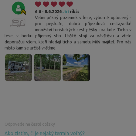
6.6 - 8.6.2026
Jiri
říká:
Velmi pěkný pozemek v lese, výborně oplocený -
pro pejskaře, dobrá příjezdová cesta,velké
množství turistických cest pěšky i na kole. Ticho v
lese, v horku příjemný stín. Určitě stojí za návštěvu a vřele
doporučuji všem, kteří hledají ticho a samotu.Milý majitel. Pro nás
místo kam se určitě vrátíme.
Odpovede na časté otázky
Ako zistím, či je nejaký termín voľný?