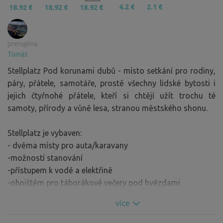
4.2 €
2.1 €
18.92 €
18.92 €
18.92 €
prenajíma:
Tomáš
Stellplatz Pod korunami dubů - místo setkání pro rodiny,
páry, přátele, samotáře, prostě všechny lidské bytosti i
jejich čtyřnohé přátele, kteří si chtějí užít trochu té
samoty, přírody a vůně lesa, stranou městského shonu.
Stellplatz je vybaven:
- dvěma místy pro auta/karavany
-možností stanování
-přístupem k vodě a elektřině
-ohništěm pro táborákové večery pod hvězdami
-přírodní houpačkou jako z pohádky
více
-WC
-celý areál je oplocen a dog friendly