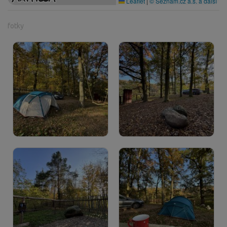
Leaflet
|
© Seznam.cz a.s. a další
fotky