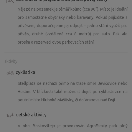
Nájezd na pozemek je téměř kolmo (cca 90°). Místo je ideální
pro samostatné obytňáky nebo karavany. Pokud přijíždíte s
přívěsem, doporučujeme jej odpojit – jedno stání využít pro
přívěs, druhé (vzdálené cca 8 metrů) pro auto. Pak ale
prosím o rezervaci dvou parkovacích stání.
aktivity
cyklistika
Stellplatz se nachází přímo na trase směr Jevišovice nebo
Hostim. V blízkosti také možnost dojet po cyklostezce na
poutní místo Hluboké Mašůvky, či do Vranova nad Dyjí
detské aktivity
V obci Boskovštejn je provozován AgroFamily park plný