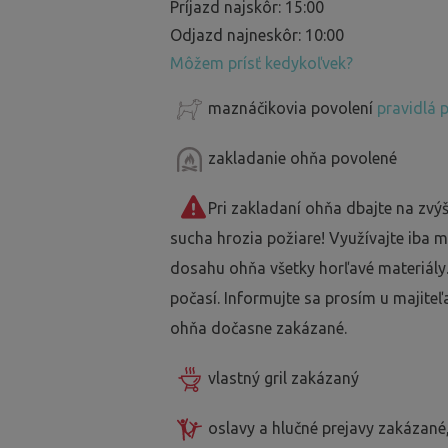
Príjazd najskôr: 15:00
Odjazd najneskôr: 10:00
Môžem prísť kedykoľvek?
maznáčikovia povolení
pravidlá 
zakladanie ohňa povolené
Pri zakladaní ohňa dbajte na zv
sucha hrozia požiare! Využívajte iba m
dosahu ohňa všetky horľavé materiály
počasí. Informujte sa prosím u majiteľa,
ohňa dočasne zakázané.
vlastný gril zakázaný
oslavy a hlučné prejavy zakázané