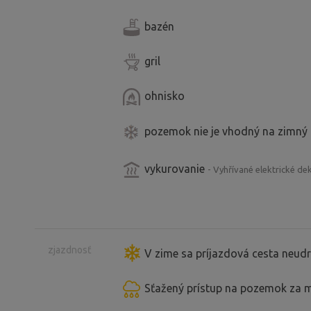
bazén
gril
ohnisko
pozemok nie je vhodný na zimný
vykurovanie
- Vyhřívané elektrické dek
zjazdnosť
V zime sa príjazdová cesta neudr
Sťažený prístup na pozemok za 