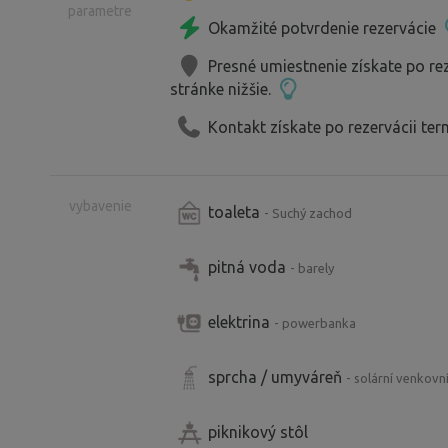
parametre
koupel v přírodě s výhledem do zeleně
Okamžité potvrdenie rezervácie
se nezapomíná.
Presné umiestnenie získate po re
stránke nižšie.
Stan je připravený pro pohodlný a sty
Kontakt získate po rezervácii ter
postel, kvalitní povlečení, ručníky i je
dokonalou atmosféru pro romantickou
vybavenie
toaleta
- Suchý zachod
K dispozici je také pergola s posezení
pozorování hvězd a deskové hry pro kl
pitná voda
- barely
Dřevo na oheň i dřevěné uhlí je možné d
elektrina
- powerbanka
Zpomalte, vypněte a užijte si čas jen p
sprcha / umyváreň
- solární venkovn
piknikový stôl