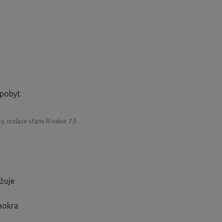
 pobyt
y, izolace stanu R value 7,5
žuje
mokra