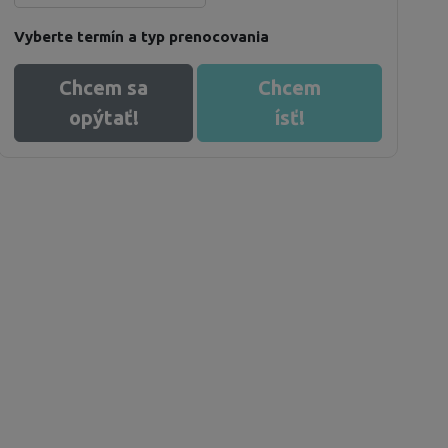
Vyberte termín a typ prenocovania
Chcem sa
Chcem
opýtať!
ísť!