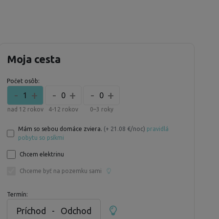
Moja cesta
Počet osôb:
-
+
-
+
-
+
1
0
0
nad 12 rokov
4-12 rokov
0–3 roky
Mám so sebou domáce zviera.
(+ 21.08 €/noc)
pravidlá
pobytu so psíkmi
Chcem elektrinu
Chceme byť na pozemku sami
Termín:
Príchod
-
Odchod