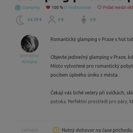
Glamping
100 %
(1 hodnotenie)
Pridať medzi ob
54.39 €
0 €
0 €
Romantický glamping v Praze s hot tub
prenajíma:
Objevte jedinečný glamping v Praze, k
Kristýna
Místo vytvořené pro romantický pobyt 
pocitem úplného úniku z města.
Čekají vás tiché večery při svíčkách, s
potoka. Perfektní prostředí pro páry, kt
společný čas.
Největším zážitkem je venkovní hot tu
Nutný dohovor na čase príchod
základné