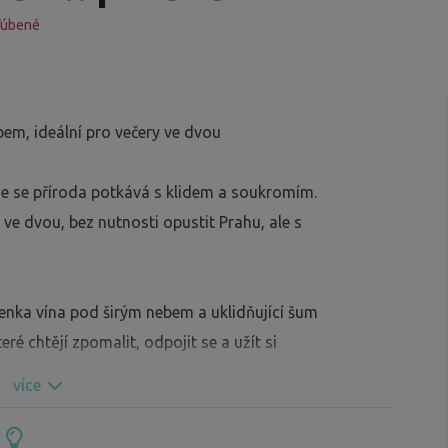
ľúbené
em, ideální pro večery ve dvou
de se příroda potkává s klidem a soukromím.
ve dvou, bez nutnosti opustit Prahu, ale s
klenka vína pod širým nebem a uklidňující šum
eré chtějí zpomalit, odpojit se a užít si
více
b pod hvězdami za příplatek 1490 Kč. Horká
u