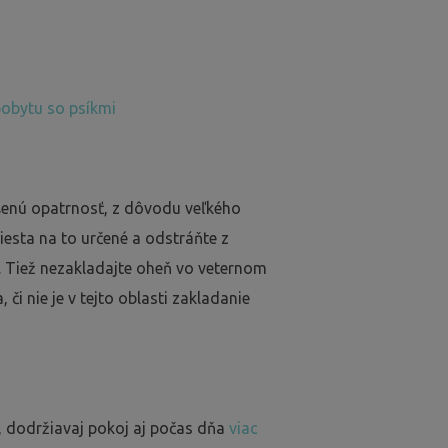
pobytu so psíkmi
ýšenú opatrnosť, z dôvodu veľkého
iesta na to určené a odstráňte z
. Tiež nezakladajte oheň vo veternom
 či nie je v tejto oblasti zakladanie
, dodržiavaj pokoj aj počas dňa
viac