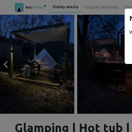
®
Všetky miesta
bez
Kempu
Pozemky bezKempu
Prís
W
Glamping | Hot tub | 