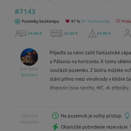
#7143
Pozemky bezKempu
97 %
(91 hodnotenie)
Prida
24.86 €
24.86 €
24.86 €
Přijeďte za námi zažít fantastické zá
a Pálavou na horizontu. K tomu sklenič
prenajíma:
součástí pozemku. Z bistra můžete och
Bohdana
stání přímo mezi vinohrady v klidné č
dispozici jsou sprchy, WC, el. přípojky
Na pozemok je voľný prístup.
základné
parametre
Okamžité potvrdenie rezervácie