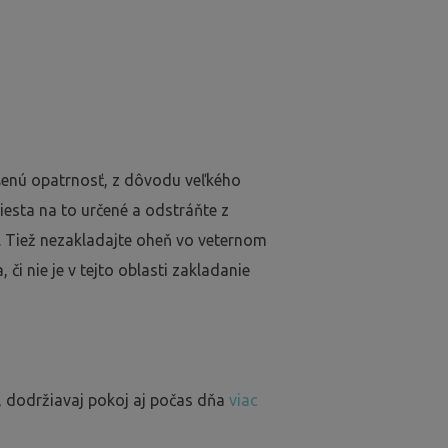
ýšenú opatrnosť, z dôvodu veľkého
iesta na to určené a odstráňte z
. Tiež nezakladajte oheň vo veternom
 či nie je v tejto oblasti zakladanie
, dodržiavaj pokoj aj počas dňa
viac