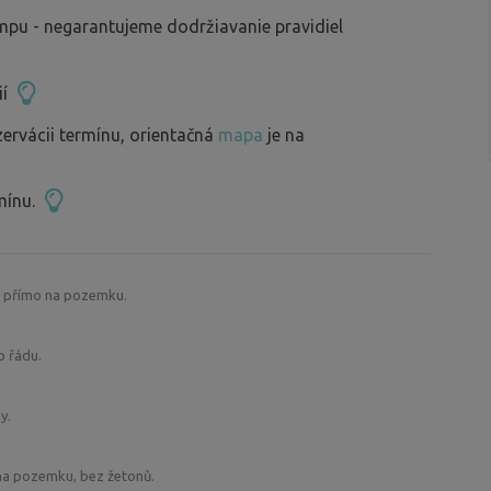
mpu - negarantujeme dodržiavanie pravidiel
ií
zervácii termínu, orientačná
mapa
je na
mínu.
C přímo na pozemku.
o řádu.
y.
 na pozemku, bez žetonů.