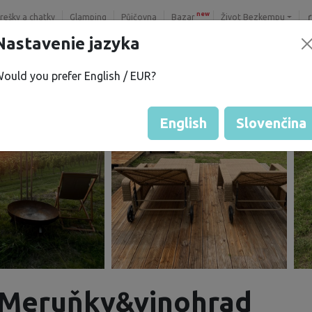
new
trešky a chatky
Glamping
Půjčovna
Bazar
Život Bezkempu
Nastavenie jazyka
ould you prefer English / EUR?
English
Slovenčina
 Meruňky&vinohrad