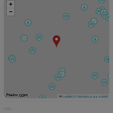
+
−
Leaflet
|
© Seznam.cz a.s. a další
fotky