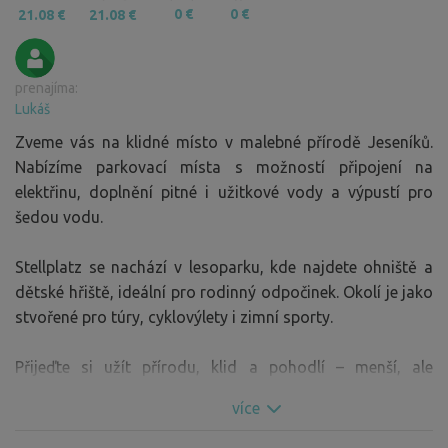
0 €
0 €
21.08 €
21.08 €
prenajíma:
Lukáš
Zveme vás na klidné místo v malebné přírodě Jeseníků.
Nabízíme parkovací místa s možností připojení na
elektřinu, doplnění pitné i užitkové vody a výpustí pro
šedou vodu.
Stellplatz se nachází v lesoparku, kde najdete ohniště a
dětské hřiště, ideální pro rodinný odpočinek. Okolí je jako
stvořené pro túry, cyklovýlety i zimní sporty.
Přijeďte si užít přírodu, klid a pohodlí – menší, ale
přívětivé zázemí vás mile překvapí.
více