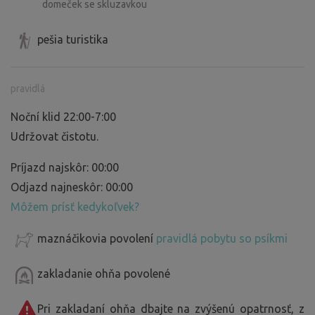
domeček se skluzavkou
pešia turistika
pravidlá
Noční klid 22:00-7:00
Udržovat čistotu.
Príjazd najskôr: 00:00
Odjazd najneskôr: 00:00
Môžem prísť kedykoľvek?
maznáčikovia povolení
pravidlá pobytu so psíkmi
zakladanie ohňa povolené
Pri zakladaní ohňa dbajte na zvýšenú opatrnosť, z