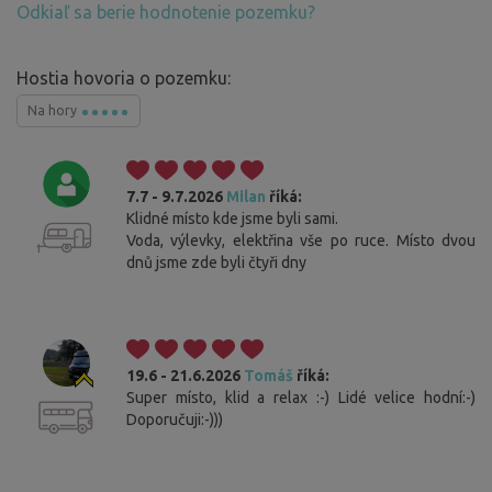
Odkiaľ sa berie hodnotenie pozemku?
Hostia hovoria o pozemku:
Na hory
7.7 - 9.7.2026
Milan
říká:
Klidné místo kde jsme byli sami.
Voda, výlevky, elektřina vše po ruce. Místo dvou
dnů jsme zde byli čtyři dny
19.6 - 21.6.2026
Tomáš
říká:
Super místo, klid a relax :-) Lidé velice hodní:-)
Doporučuji:-)))