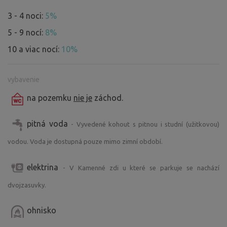
3 - 4 noci:
5%
5 - 9 nocí:
8%
10 a viac nocí:
10%
vybavenie
na pozemku
nie je
záchod.
pitná voda
- Vyvedené kohout s pitnou i studní (užitkovou)
vodou. Voda je dostupná pouze mimo zimní období.
elektrina
- V Kamenné zdi u které se parkuje se nachází
dvojzasuvky.
ohnisko