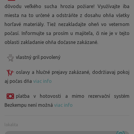
dôvodu veľkého sucha hrozia požiare! Využívajte iba
miesta na to určené a odstráňte z dosahu ohňa všetky
horľavé materiály. Tiež nezakladajte oheň vo veternom
počasí. Informujte sa prosím u majiteľa, či nie je v tejto
oblasti zakladanie ohňa dočasne zakázané.
vlastný gril povolený
oslavy a hlučné prejavy zakázané, dodržiavaj pokoj
aj počas dňa
viac info
platba v hotovosti a mimo rezervační systém
Bezkempu není možná
viac info
lokalita