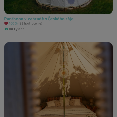
Pantheon v zahradě ♥️Českého ráje
100
%
(22 hodnotenie)
80 € / noc
Cookies. Vy viete, čo máte robiť, aby vám táto lišta