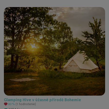
Glamping Hive v úžasné přírodě Bohemie
80
%
(1 hodnotenie)