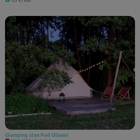
127 € / noc
Glamping stan Pod Olšemi