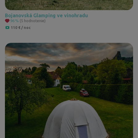
Bojanovská Glamping ve vinohradu
96
%
(5 hodnotenie)
110 € / noc