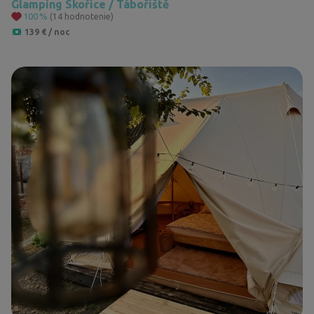
Glamping Skořice / Tábořiště
100
%
(14 hodnotenie)
139 € / noc