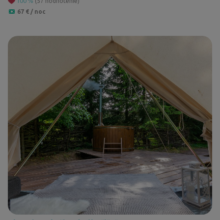
100
%
(57 hodnotenie)
67 € / noc
5
2
2
7
4
5
2
4