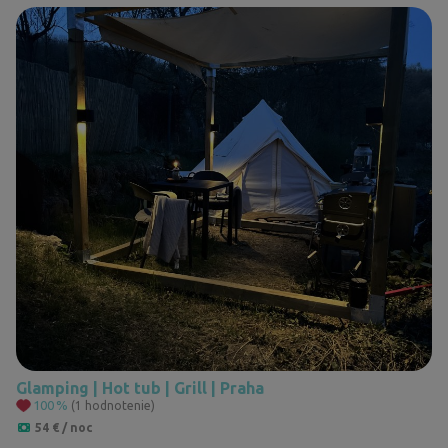
Glamping | Hot tub | Grill | Praha
100
%
(1 hodnotenie)
54 € / noc