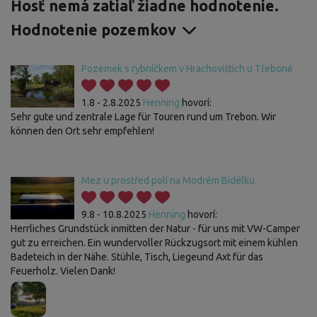
Hosť nemá zatiaľ žiadne hodnotenie.
Hodnotenie pozemkov
Pozemek s rybníčkem v Hrachovištích u Třeboně
1.8 - 2.8.2025
Henning
hovorí:
Sehr gute und zentrale Lage für Touren rund um Trebon. Wir
können den Ort sehr empfehlen!
Mez u prostřed polí na Modrém Bidélku
9.8 - 10.8.2025
Henning
hovorí:
Herrliches Grundstück inmitten der Natur - für uns mit VW-Camper
gut zu erreichen. Ein wundervoller Rückzugsort mit einem kühlen
Badeteich in der Nähe. Stühle, Tisch, Liegeund Axt für das
Feuerholz. Vielen Dank!