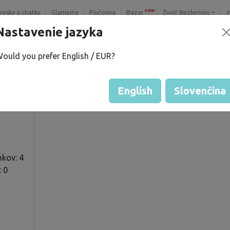
new
trešky a chatky
Glamping
Půjčovna
Bazar
Život Bezkempu
Nastavenie jazyka
ould you prefer English / EUR?
 P.
Hodnotenie hosťa od majiteľo
Hodnotenie pozemkov
English
Slovenčina
kov: 4
: 0