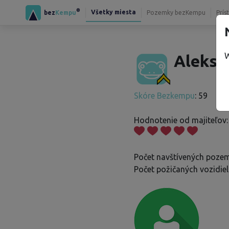
®
Všetky miesta
bez
Kempu
Pozemky bezKempu
Prís
W
Aleksei
Skóre Bezkempu
: 59
Hodnotenie od majiteľov:
Počet navštívených pozem
Počet požičaných vozidiel