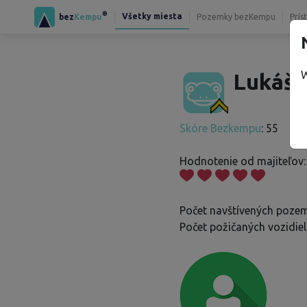
®
Všetky miesta
bez
Kempu
Pozemky bezKempu
Prís
W
Lukáš 
Skóre Bezkempu
: 55
Hodnotenie od majiteľov:
Počet navštívených pozem
Počet požičaných vozidiel