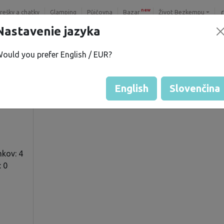
new
trešky a chatky
Glamping
Půjčovna
Bazar
Život Bezkempu
Nastavenie jazyka
ould you prefer English / EUR?
P.
Hodnotenie hosťa od majiteľo
Hodnotenie pozemkov
English
Slovenčina
kov: 4
: 0