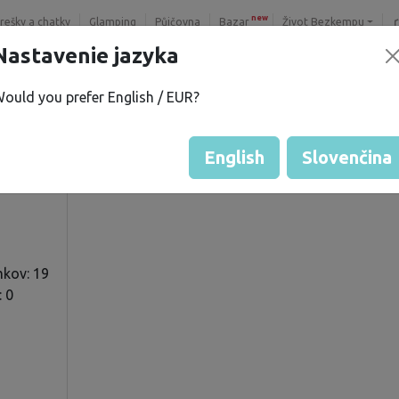
new
trešky a chatky
Glamping
Půjčovna
Bazar
Život Bezkempu
Nastavenie jazyka
ould you prefer English / EUR?
.
Hodnotenie hosťa od majiteľ
Hodnotenie pozemkov
English
Slovenčina
mkov: 19
: 0