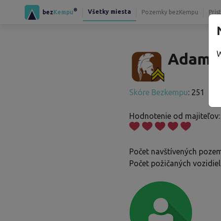
®
Všetky miesta
bez
Kempu
Pozemky bezKempu
Prís
W
Adam S
Skóre Bezkempu
: 251
Hodnotenie od majiteľov:
Počet navštívených poze
Počet požičaných vozidiel