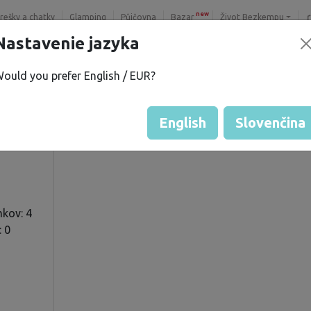
new
trešky a chatky
Glamping
Půjčovna
Bazar
Život Bezkempu
Nastavenie jazyka
ould you prefer English / EUR?
a F.
Hodnotenie hosťa od majiteľ
Hodnotenie pozemkov
English
Slovenčina
kov: 4
: 0