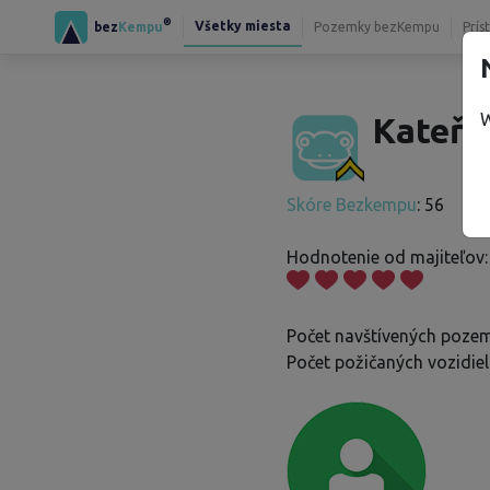
®
Všetky miesta
bez
Kempu
Pozemky bezKempu
Prís
W
Kateřin
Skóre Bezkempu
: 56
Hodnotenie od majiteľov:
Počet navštívených pozem
Počet požičaných vozidiel