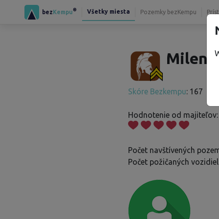
®
Všetky miesta
bez
Kempu
Pozemky bezKempu
Prís
W
Milena
Skóre Bezkempu
: 167
Hodnotenie od majiteľov:
Počet navštívených poze
Počet požičaných vozidiel