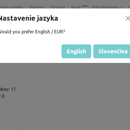
new
trešky a chatky
Glamping
Půjčovna
Bazar
Život Bezkempu
Nastavenie jazyka
ould you prefer English / EUR?
 M.
Hodnotenie hosťa od majiteľ
Hodnotenie pozemkov
English
Slovenčina
mkov: 11
: 0