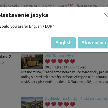
new
trešky a chatky
Glamping
Půjčovna
Bazar
Život Bezkempu
Nastavenie jazyka
ould you prefer English / EUR?
.
Hosť nemá zatiaľ žiadne hodno
Hodnotenie pozemkov
English
Slovenčina
ARKTIK Lesní Mlýn
kov: 2
: 0
30.8 - 1.9.2024
Lada
hovorí:
Úžasné místo, úžasná atmosféra a velice sympatický pan maj
rodiny s dětmi, tak pro páry. Krásné výlety po okolí a koup
místě, tak v pískovně nedaleko. Děkujeme ještě jednou a s