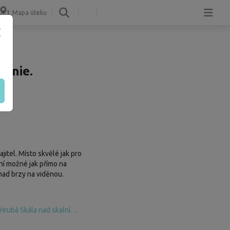
Mapa úteku
tenie.
itel. Místo skvělé jak pro
ání možné jak přímo na
nad brzy na viděnou.
S výhledem na Trosky - Český ráj u zámku Hrubá Skála nad skalním městem, svoboda pohybu a nepřeberné množství aktivit.