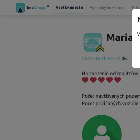
®
Všetky miesta
bez
Kempu
Pozemky bezKempu
Prís
W
Marian
Skóre Bezkempu
: 46
Hodnotenie od majiteľov:
Počet navštívených pozem
Počet požičaných vozidiel