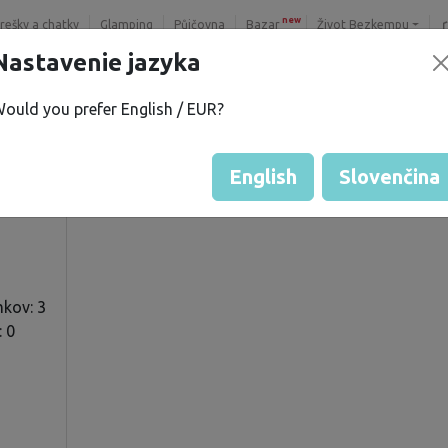
new
trešky a chatky
Glamping
Půjčovna
Bazar
Život Bezkempu
Nastavenie jazyka
ould you prefer English / EUR?
 U.
Hodnotenie hosťa od majiteľo
Hodnotenie pozemkov
English
Slovenčina
kov: 3
: 0