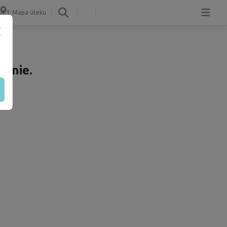
Mapa úteku
tenie.