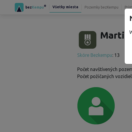
®
Všetky miesta
bez
Kempu
Pozemky bezKempu
Prís
W
Martin
Skóre Bezkempu
: 13
Počet navštívených pozem
Počet požičaných vozidiel