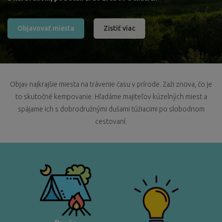
Objavovať miesta
Zistiť viac
Objav najkrajšie miesta na trávenie času v prírode. Zaži znova, čo je
to skutočné kempovanie. Hľadáme majiteľov kúzelných miest a
spájame ich s dobrodružnými dušami túžiacimi po slobodnom
cestovaní.