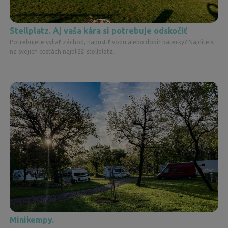
Stellplatz. Aj vaša kára si potrebuje odskočiť
Potrebujete vyliať záchod, napustiť vodu alebo dobiť baterky? Nájdite si
na svojich cestách najbližší stellplatz.
Minikempy.