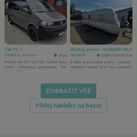
VW T5.1
Obytný přívěs - Dethleffs RG7
l
Zilina
OSEK U DUCHCOVA
510 000 Kč, dohodou
165 000 Kč
2
l
Predám VW T5.1 (2.0 TDI, 103kW). Auto
6 lůžek (francouzská postel - palandy -
l
prešlo dôkladnou prestavbou. Rok
rozkládací sezení) spaní lze u palandy i
výroby: 2014 …
ložnice…
ZOBRAZIT VŠE
Přidej nabídku na bazar