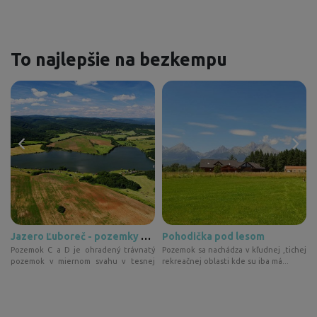
To najlepšie na bezkempu
Jazero Ľuboreč - pozemky pri vode "D"
Pohodička pod lesom
a
Pozemok C a D je ohradený trávnatý
Pozemok sa nachádza v kľudnej ,tichej
d
pozemok v miernom svahu v tesnej
rekreačnej oblasti kde su iba má...
bl...
m