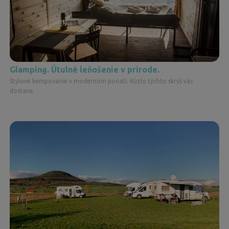
Glamping. Útulné leňošenie v prírode.
Štýlové kempovanie v modernom poňatí. Kúzlo týchto skrýš vás
dostane.