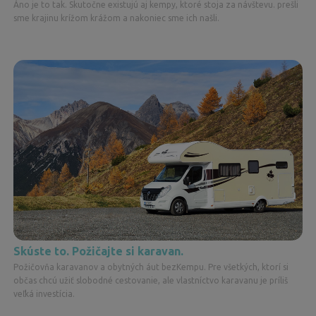
Áno je to tak. Skutočne existujú aj kempy, ktoré stoja za návštevu. prešli
sme krajinu krížom krážom a nakoniec sme ich našli.
Skúste to. Požičajte si karavan.
Požičovňa karavanov a obytných áut bezKempu. Pre všetkých, ktorí si
občas chcú užiť slobodné cestovanie, ale vlastníctvo karavanu je príliš
veľká investícia.