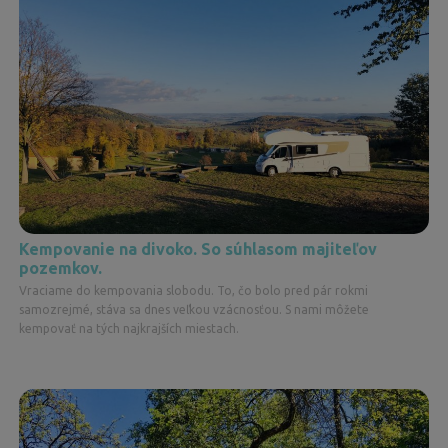
Kempovanie na divoko. So súhlasom majiteľov
pozemkov.
Vraciame do kempovania slobodu. To, čo bolo pred pár rokmi
samozrejmé, stáva sa dnes veľkou vzácnosťou. S nami môžete
kempovať na tých najkrajších miestach.