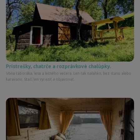
Prístrešky, chatrče a rozprávkové chalúpky.
Vôňa táboráka, lesa a letného večera. Len tak naľahko, bez stanu alebo
karavanu. Stačí len vyraziť a objavovať.