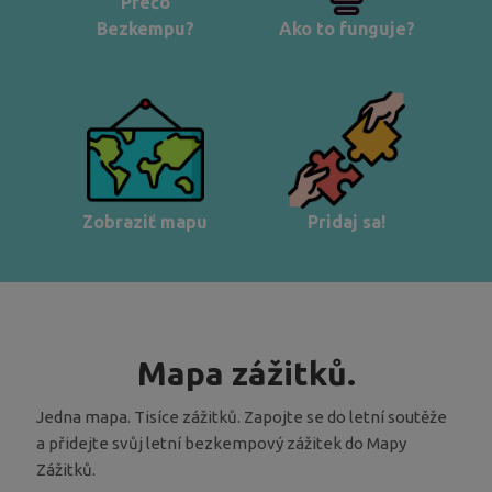
Prečo
Bezkempu?
Ako to funguje?
Zobraziť mapu
Pridaj sa!
Mapa zážitků.
Jedna mapa. Tisíce zážitků. Zapojte se do letní soutěže
a přidejte svůj letní bezkempový zážitek do Mapy
Zážitků.