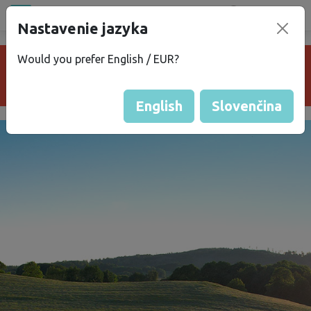
Všetky miesta
Nastavenie jazyka
®
bez
Kempu
Would you prefer English / EUR?
Je nám líto, pozemek je neaktivní nebo už
neexistuje.
English
Slovenčina