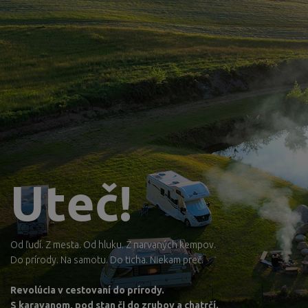
Uteč!
Od ľudí. Z mesta. Od hluku. Z narvaných kempov.
Do prírody. Na samotu. Do ticha. Niekam preč.
Revolúcia v cestovaní do prírody.
S karavanom, pod stan či do zrubov a chatrčí.