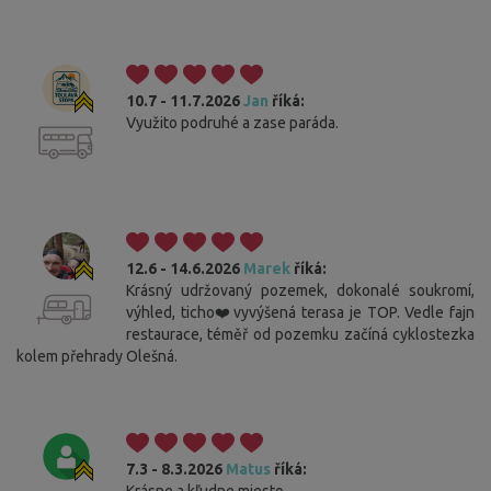
10.7 - 11.7.2026
Jan
říká:
Využito podruhé a zase paráda.
12.6 - 14.6.2026
Marek
říká:
Krásný udržovaný pozemek, dokonalé soukromí,
výhled, ticho❤️vyvýšená terasa je TOP. Vedle fajn
restaurace, téměř od pozemku začíná cyklostezka
kolem přehrady Olešná.
7.3 - 8.3.2026
Matus
říká:
Krásne a kľudne miesto