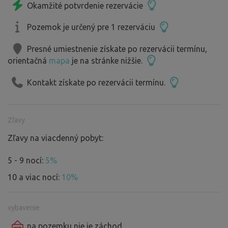
Okamžité potvrdenie rezervácie
Pozemok je určený pre 1 rezerváciu
Presné umiestnenie získate po rezervácii termínu,
orientačná
mapa
je na stránke nižšie.
Kontakt získate po rezervácii termínu.
Zľavy
Zľavy na viacdenný pobyt:
5 - 9 nocí:
5%
10 a viac nocí:
10%
vybavenie
na pozemku
nie je
záchod.