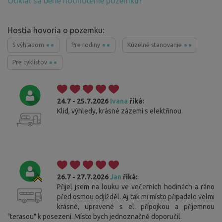
Odkiaľ sa berie hodnotenie pozemku?
Hostia hovoria o pozemku:
S výhľadom
Pre rodiny
Kúzelné stanovanie
Pre cyklistov
24.7 - 25.7.2026
Ivana
říká:
Klid, výhledy, krásné zázemí s elektřinou.
26.7 - 27.7.2026
Jan
říká:
Přijel jsem na louku ve večerních hodinách a ráno
před osmou odjížděl. Aj tak mi místo připadalo velmi
krásné, upravené s el. přípojkou a příjemnou
"terasou" k posezení. Místo bych jednoznačně doporučil.