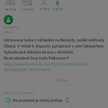
3.79 €
2.53 €
14.34 €
14.34 €
prenajíma:
Lukas
Udržovaná louka s výhledem na Beskydy, poblíž přehrady
Olešná. V místě k dispozici pumptrack s mini bikeparkem.
Vybudovaná dřevěná terasa s ohništěm.
Nově otevřené flow trails Palkovice !!!
https://www.facebook.com/FlowTrailsPalkovice/
49.6386181N, 18.2757661E
více
základné parametre
Na pozemok je voľný prístup.