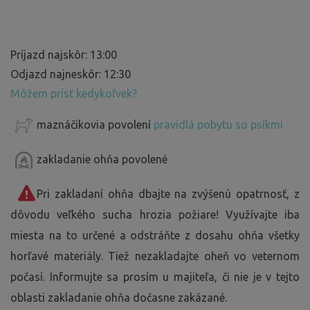
Príjazd najskôr: 13:00
Odjazd najneskôr: 12:30
Môžem prísť kedykoľvek?
maznáčikovia povolení
pravidlá pobytu so psíkmi
zakladanie ohňa povolené
Pri zakladaní ohňa dbajte na zvýšenú opatrnosť, z
dôvodu veľkého sucha hrozia požiare! Využívajte iba
miesta na to určené a odstráňte z dosahu ohňa všetky
horľavé materiály. Tiež nezakladajte oheň vo veternom
počasí. Informujte sa prosím u majiteľa, či nie je v tejto
oblasti zakladanie ohňa dočasne zakázané.