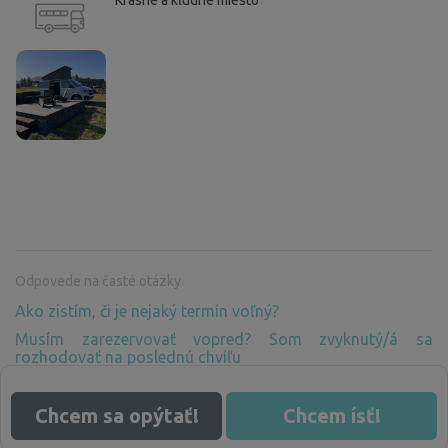
Odpovede na časté otázky
Ako zistím, či je nejaký termín voľný?
Musím zarezervovať vopred? Som zvyknutý/á sa
rozhodovať na poslednú chvíľu
Prečo musím platiť za pobyt v prírode, kde nie je žiadne
zázemie? Veď príroda patrí všetkým
Chcem sa opýtať!
Chcem ísť!
Ďalšie otázky a odpovede