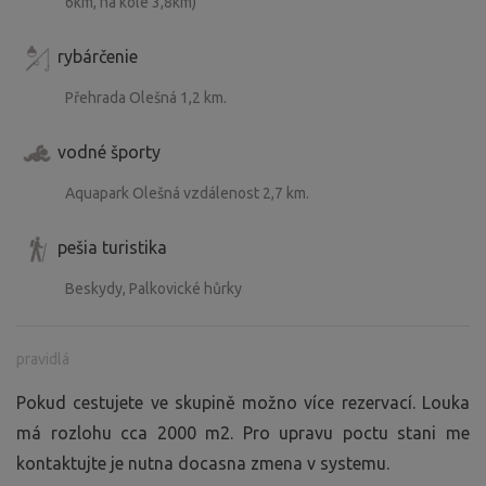
6km, na kole 3,8km)
rybárčenie
Přehrada Olešná 1,2 km.
vodné športy
Aquapark Olešná vzdálenost 2,7 km.
pešia turistika
Beskydy, Palkovické hůrky
pravidlá
Pokud cestujete ve skupině možno více rezervací. Louka
má rozlohu cca 2000 m2. Pro upravu poctu stani me
kontaktujte je nutna docasna zmena v systemu.