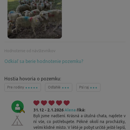
Hodnotenie od návštevníkov
Odkiaľ sa berie hodnotenie pozemku?
Hostia hovoria o pozemku:
Pre rodiny
Odľahlé
Psí raj
31.12 - 2.1.2026
Alena
říká:
Byli jsme nadšení. Krásná a útulná chata, najdete v
ní vše, co potřebujete. Pěkné okolí na procházky,
velmi klidné místo. V létě je pobyt určitě ještě lepší,