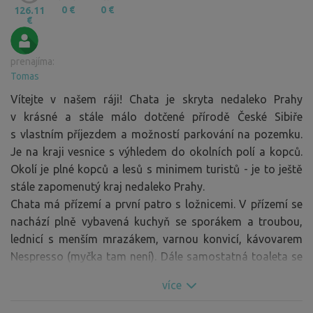
0 €
0 €
126.11
€
prenajíma:
Tomas
Vítejte v našem ráji! Chata je skryta nedaleko Prahy
v krásné a stále málo dotčené přírodě České Sibiře
s vlastním příjezdem a možností parkování na pozemku.
Je na kraji vesnice s výhledem do okolních polí a kopců.
Okolí je plné kopců a lesů s minimem turistů - je to ještě
stále zapomenutý kraj nedaleko Prahy.
Chata má přízemí a první patro s ložnicemi. V přízemí se
nachází plně vybavená kuchyň se sporákem a troubou,
lednicí s menším mrazákem, varnou konvicí, kávovarem
Nespresso (myčka tam není). Dále samostatná toaleta se
splachovacím záchodem, koupelna se sprchou. Dále pak
více
hlavní obývací část s velkým jídelním stolem, kamny,
sezením a proskleným vstupem na venkovní terasu.