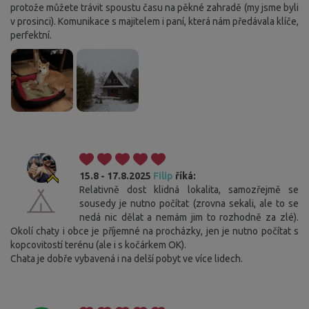
protože můžete trávit spoustu času na pěkné zahradě (my jsme byli
v prosinci). Komunikace s majitelem i paní, která nám předávala klíče,
perfektní.
15.8 - 17.8.2025
Filip
říká:
Relativně dost klidná lokalita, samozřejmě se
sousedy je nutno počítat (zrovna sekali, ale to se
nedá nic dělat a nemám jim to rozhodně za zlé).
Okolí chaty i obce je příjemné na procházky, jen je nutno počítat s
kopcovitostí terénu (ale i s kočárkem OK).
Chata je dobře vybavená i na delší pobyt ve více lidech.