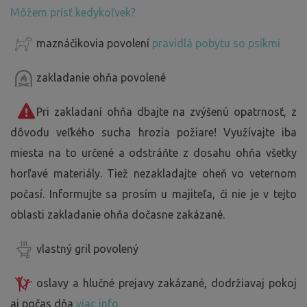
Môžem prísť kedykoľvek?
maznáčikovia povolení
pravidlá pobytu so psíkmi
zakladanie ohňa povolené
Pri zakladaní ohňa dbajte na zvýšenú opatrnosť, z
dôvodu veľkého sucha hrozia požiare! Využívajte iba
miesta na to určené a odstráňte z dosahu ohňa všetky
horľavé materiály. Tiež nezakladajte oheň vo veternom
počasí. Informujte sa prosím u majiteľa, či nie je v tejto
oblasti zakladanie ohňa dočasne zakázané.
vlastný gril povolený
oslavy a hlučné prejavy zakázané, dodržiavaj pokoj
aj počas dňa
viac info