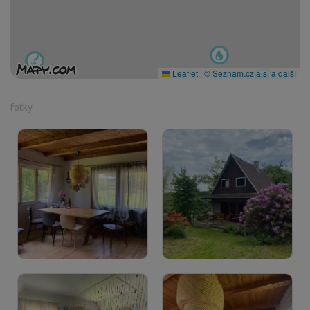
Leaflet
|
© Seznam.cz a.s. a další
fotky