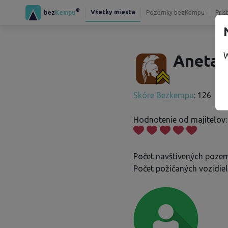
®
Všetky miesta
bez
Kempu
Pozemky bezKempu
Prís
W
Aneta 
Skóre Bezkempu
: 126
Hodnotenie od majiteľov:
Počet navštívených pozem
Počet požičaných vozidiel