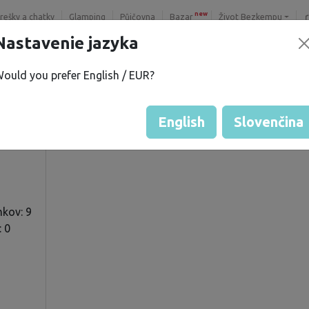
new
trešky a chatky
Glamping
Půjčovna
Bazar
Život Bezkempu
Nastavenie jazyka
ould you prefer English / EUR?
S.
Hodnotenie hosťa od majiteľo
Hodnotenie pozemkov
English
Slovenčina
kov: 9
: 0