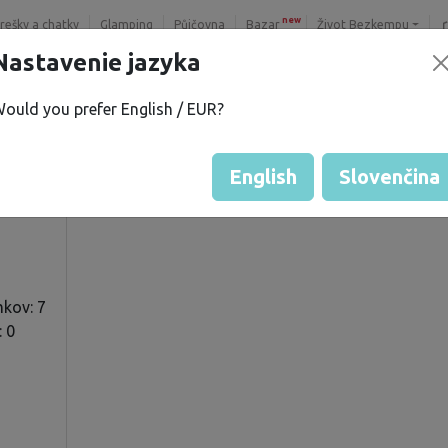
new
trešky a chatky
Glamping
Půjčovna
Bazar
Život Bezkempu
Nastavenie jazyka
ould you prefer English / EUR?
V.
Hodnotenie hosťa od majiteľo
Hodnotenie pozemkov
English
Slovenčina
kov: 7
: 0