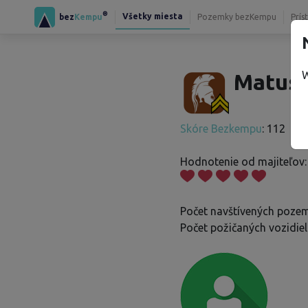
®
Všetky miesta
bez
Kempu
Pozemky bezKempu
Prís
W
Matus 
Skóre Bezkempu
: 112
Hodnotenie od majiteľov:
Počet navštívených pozem
Počet požičaných vozidiel